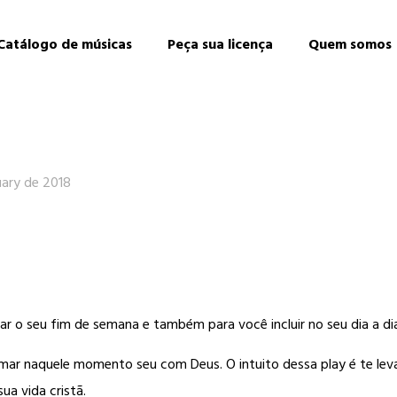
Catálogo de músicas
Peça sua licença
Quem somos
uary de 2018
 o seu fim de semana e também para você incluir no seu dia a dia é
ar naquele momento seu com Deus. O intuito dessa play é te lev
ua vida cristã.