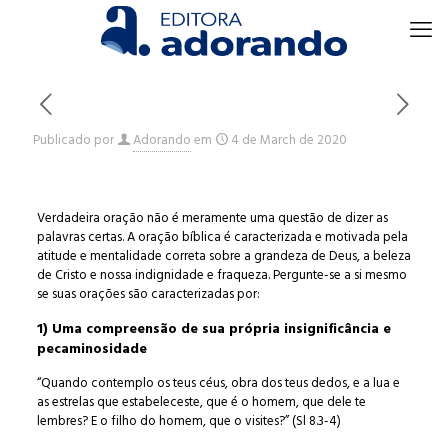
Publicado por
Adorando
em
4 de March de 2020
Verdadeira oração não é meramente uma questão de dizer as
palavras certas. A oração bíblica é caracterizada e motivada pela
atitude e mentalidade correta sobre a grandeza de Deus, a beleza
de Cristo e nossa indignidade e fraqueza. Pergunte-se a si mesmo
se suas orações são caracterizadas por:
1) Uma compreensão de sua própria insignificância e
pecaminosidade
“Quando contemplo os teus céus, obra dos teus dedos, e a lua e
as estrelas que estabeleceste, que é o homem, que dele te
lembres? E o filho do homem, que o visites?” (Sl 8.3-4)