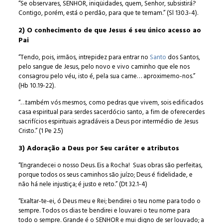
“Se observares, SENHOR, iniqüidades, quem, Senhor, subsistirá?
Contigo, porém, está o perdão, para que te temam.” (Sl 130.3-4).
2) O conhecimento de que Jesus é seu único acesso ao
Pai
“Tendo, pois, irmãos, intrepidez para entrar no
Santo
dos Santos,
pelo sangue de Jesus, pelo novo e vivo caminho que ele nos
consagrou pelo véu, isto é, pela sua carne… aproximemo-nos.”
(Hb 10.19-22).
“…também vós mesmos, como pedras que vivem, sois edificados
casa espiritual para serdes sacerdócio santo, a fim de oferecerdes
sacrifícios espirituais agradáveis a Deus por intermédio de Jesus
Cristo.” (1 Pe 2.5)
3) Adoração a Deus por Seu caráter e atributos
“Engrandecei o nosso Deus. Eis a Rocha! Suas obras são perfeitas,
porque todos os seus caminhos são juízo; Deus é fidelidade, e
não há nele injustiça; é justo e reto.” (Dt 32.1-4)
“Exaltar-te-ei, ó Deus meu e Rei; bendirei o teu nome para todo o
sempre. Todos os dias te bendirei e louvarei o teu nome para
todo o sempre. Grande é o SENHOR e mui digno de ser louvado; a