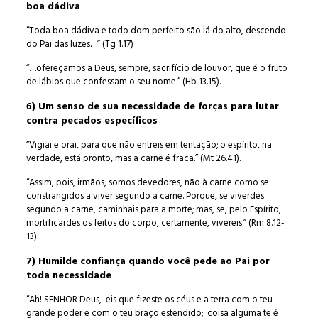
boa dádiva
“Toda boa dádiva e todo dom perfeito são lá do alto, descendo
do Pai das luzes…” (Tg 1.17)
“…ofereçamos a Deus, sempre, sacrifício de louvor, que é o fruto
de lábios que confessam o seu nome.” (Hb 13.15).
6) Um senso de sua necessidade de forças para lutar
contra pecados específicos
“Vigiai e orai, para que não entreis em tentação; o espírito, na
verdade, está pronto, mas a carne é fraca.” (Mt 26.41).
“Assim, pois, irmãos, somos devedores, não à carne como se
constrangidos a viver segundo a carne. Porque, se viverdes
segundo a carne, caminhais para a morte; mas, se, pelo Espírito,
mortificardes os feitos do corpo, certamente, vivereis.” (Rm 8.12-
13).
7) Humilde confiança quando você pede ao Pai por
toda necessidade
“Ah! SENHOR Deus, eis que fizeste os céus e a terra com o teu
grande poder e com o teu braço estendido; coisa alguma te é