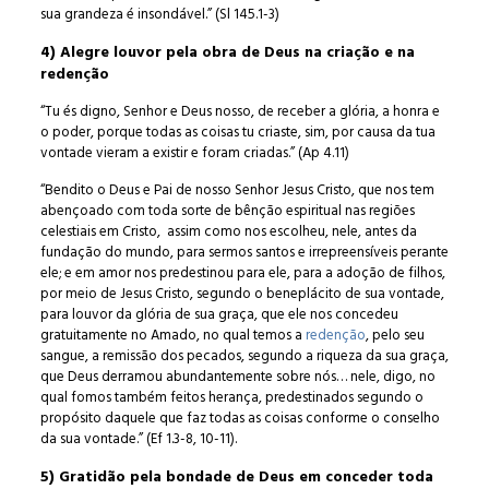
sua grandeza é insondável.” (Sl 145.1-3)
4) Alegre louvor pela obra de Deus na criação e na
redenção
“Tu és digno, Senhor e Deus nosso, de receber a glória, a honra e
o poder, porque todas as coisas tu criaste, sim, por causa da tua
vontade vieram a existir e foram criadas.” (Ap 4.11)
“Bendito o Deus e Pai de nosso Senhor Jesus Cristo, que nos tem
abençoado com toda sorte de bênção espiritual nas regiões
celestiais em Cristo, assim como nos escolheu, nele, antes da
fundação do mundo, para sermos santos e irrepreensíveis perante
ele; e em amor nos predestinou para ele, para a adoção de filhos,
por meio de Jesus Cristo, segundo o beneplácito de sua vontade,
para louvor da glória de sua graça, que ele nos concedeu
gratuitamente no Amado, no qual temos a
redenção
, pelo seu
sangue, a remissão dos pecados, segundo a riqueza da sua graça,
que Deus derramou abundantemente sobre nós… nele, digo, no
qual fomos também feitos herança, predestinados segundo o
propósito daquele que faz todas as coisas conforme o conselho
da sua vontade.” (Ef 1.3-8, 10-11).
5) Gratidão pela bondade de Deus em conceder toda