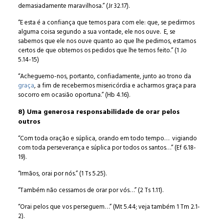
demasiadamente maravilhosa.” (Jr 32.17).
“E esta é a confiança que temos para com ele: que, se pedirmos
alguma coisa segundo a sua vontade, ele nos ouve. E, se
sabemos que ele nos ouve quanto ao que lhe pedimos, estamos
certos de que obtemos os pedidos que lhe temos feito.” (1 Jo
5.14-15)
“Acheguemo-nos, portanto, confiadamente, junto ao trono da
graça
, a fim de recebermos misericórdia e acharmos graça para
socorro em ocasião oportuna.” (Hb 4.16).
8) Uma generosa responsabilidade de orar pelos
outros
“Com toda oração e súplica, orando em todo tempo… vigiando
com toda perseverança e súplica por todos os santos…” (Ef 6.18-
19).
“Irmãos, orai por nós.” (1 Ts 5.25).
“Também não cessamos de orar por vós…” (2 Ts 1.11).
“Orai pelos que vos perseguem…” (Mt 5.44; veja também 1 Tm 2.1-
2).