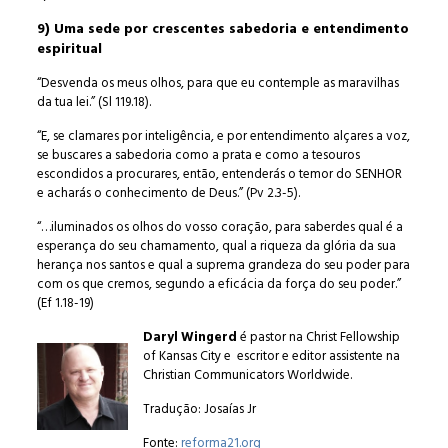
9) Uma sede por crescentes sabedoria e entendimento
espiritual
“Desvenda os meus olhos, para que eu contemple as maravilhas
da tua lei.” (Sl 119.18).
“E, se clamares por inteligência, e por entendimento alçares a voz,
se buscares a sabedoria como a prata e como a tesouros
escondidos a procurares, então, entenderás o temor do SENHOR
e acharás o conhecimento de Deus.” (Pv 2.3-5).
“…iluminados os olhos do vosso coração, para saberdes qual é a
esperança do seu chamamento, qual a riqueza da glória da sua
herança nos santos e qual a suprema grandeza do seu poder para
com os que cremos, segundo a eficácia da força do seu poder.”
(Ef 1.18-19)
Daryl Wingerd
é pastor na Christ Fellowship
of Kansas City e escritor e editor assistente na
Christian Communicators Worldwide.
Tradução: Josaías Jr
Fonte:
reforma21.org