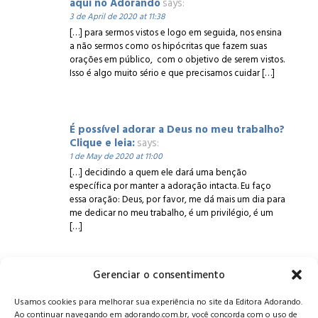
aqui no Adorando
says:
3 de April de 2020 at 11:38
[…] para sermos vistos e logo em seguida, nos ensina
a não sermos como os hipócritas que fazem suas
orações em público, com o objetivo de serem vistos.
Isso é algo muito sério e que precisamos cuidar […]
É possível adorar a Deus no meu trabalho?
Clique e leia:
says:
1 de May de 2020 at 11:00
[…] decidindo a quem ele dará uma benção
específica por manter a adoração intacta. Eu faço
essa oração: Deus, por favor, me dá mais um dia para
me dedicar no meu trabalho, é um privilégio, é um
[…]
Gerenciar o consentimento
Alameda Oscar Niemeyer, 1033 – 7º Andar - Portaria 04, Vila da
Usamos cookies para melhorar sua experiência no site da Editora Adorando.
Serra - Nova Lima/MG, CEP: 34006-065 - MG
Ao continuar navegando em adorando.com.br, você concorda com o uso de