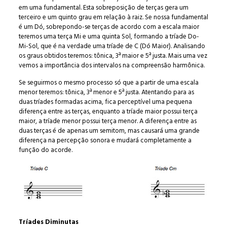
em uma fundamental. Esta sobreposição de terças gera um
terceiro e um quinto grau em relação à raiz. Se nossa fundamental
é um Dó, sobrepondo-se terças de acordo com a escala maior
teremos uma terça Mi e uma quinta Sol, formando a tríade Do-
Mi-Sol, que é na verdade uma tríade de C (Dó Maior). Analisando
os graus obtidos teremos: tônica, 3ª maior e 5ª justa. Mais uma vez
vemos a importância dos intervalos na compreensão harmônica.
Se seguirmos o mesmo processo só que a partir de uma escala
menor teremos: tônica, 3ª menor e 5ª justa. Atentando para as
duas tríades formadas acima, fica perceptível uma pequena
diferença entre as terças, enquanto a tríade maior possui terça
maior, a tríade menor possui terça menor. A diferença entre as
duas terças é de apenas um semitom, mas causará uma grande
diferença na percepção sonora e mudará completamente a
função do acorde.
Tríades Diminutas