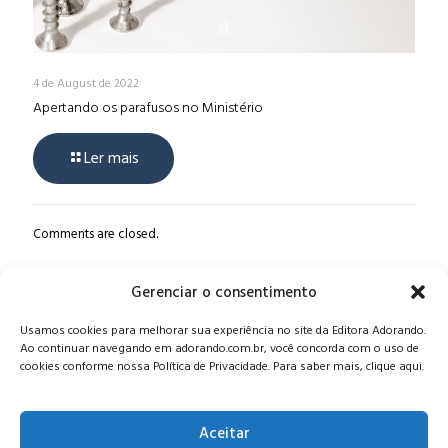
4 de August de 2022
Apertando os parafusos no Ministério
Ler mais
Comments are closed.
Gerenciar o consentimento
Alameda Oscar Niemeyer, 1033 – 7º Andar - Portaria 04, Vila da
Usamos cookies para melhorar sua experiência no site da Editora Adorando.
Serra - Nova Lima/MG, CEP: 34006-065 - MG
Ao continuar navegando em adorando.com.br, você concorda com o uso de
CONTATO:
editora@adorando.com.br
cookies conforme nossa Política de Privacidade. Para saber mais, clique aqui.
Aceitar