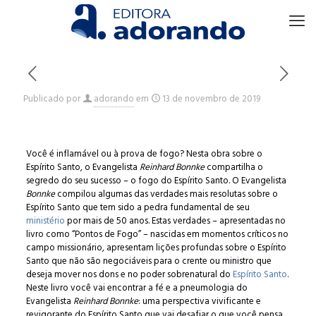
Publicado por
adorando
em
13 de novembro de 2019
Você é inflamável ou à prova de fogo? Nesta obra sobre o
Espírito Santo, o Evangelista
Reinhard Bonnke
compartilha o
segredo do seu sucesso – o fogo do Espírito Santo. O Evangelista
Bonnke
compilou algumas das verdades mais resolutas sobre o
Espírito Santo que tem sido a pedra fundamental de seu
ministério
por mais de 50 anos. Estas verdades – apresentadas no
livro como “Pontos de Fogo” – nascidas em momentos críticos no
campo missionário, apresentam lições profundas sobre o Espírito
Santo que não são negociáveis para o crente ou ministro que
deseja mover nos dons e no poder sobrenatural do
Espírito Santo
.
Neste livro você vai encontrar a fé e a pneumologia do
Evangelista
Reinhard Bonnke
: uma perspectiva vivificante e
revigorante do Espírito Santo que vai desafiar o que você pensa