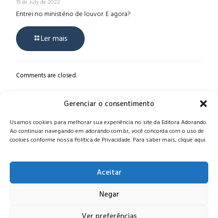
19 de July de 2022
Entrei no ministério de louvor. E agora?
Ler mais
Comments are closed.
Gerenciar o consentimento
Alameda Oscar Niemeyer, 1033 – 7º Andar - Portaria 04, Vila da
Usamos cookies para melhorar sua experiência no site da Editora Adorando.
Serra - Nova Lima/MG, CEP: 34006-065 - MG
Ao continuar navegando em adorando.com.br, você concorda com o uso de
CONTATO:
editora@adorando.com.br
cookies conforme nossa Política de Privacidade. Para saber mais, clique aqui.
Aceitar
Negar
© Editora Adorando 2026. Todos os direitos reservados.
Consulte nossa
política de privacidade
.
Ver preferências