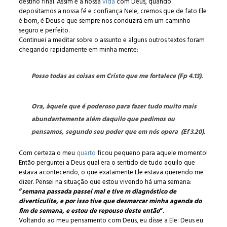
destino final. Assim é a nossa
vida
com Deus, quando
depositamos a nossa fé e confiança Nele, cremos que de fato Ele
é bom, é Deus e que sempre nos conduzirá em um caminho
seguro e perfeito.
Continuei a meditar sobre o assunto e alguns outros textos foram
chegando rapidamente em minha mente:
Posso todas as coisas em Cristo que me fortalece (Fp 4.13).
Ora, àquele que é poderoso para fazer tudo muito mais
abundantemente além daquilo que pedimos ou
pensamos, segundo seu poder que em nós opera (Ef 3.20).
Com certeza o meu
quarto
ficou pequeno para aquele momento!
Então perguntei a Deus qual era o sentido de tudo aquilo que
estava acontecendo, o que exatamente Ele estava querendo me
dizer. Pensei na situação que estou vivendo há uma semana:
“
semana passada passei mal e tive m diagnóstico de
diverticulite, e por isso tive que desmarcar minha agenda do
fim de semana, e estou de repouso deste então
“.
Voltando ao meu pensamento com Deus, eu disse a Ele: Deus eu