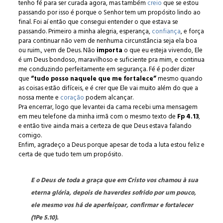
tenho fé para ser curada agora, mas também
creio
que se estou
passando por isso é porque o Senhor tem um propósito lindo ao
final. Foi aí então que consegui entender o que estava se
passando. Primeiro a minha alegria, esperança,
confiança
, e força
para continuar não vem de nenhuma circunstância seja ela boa
ou ruim., vem de Deus. Não
importa
o que eu esteja vivendo, Ele
é um Deus bondoso, maravilhoso e suficiente pra mim, e continua
me conduzindo perfeitamente em segurança. Fé é poder dizer
que
“tudo posso naquele que me fortalece”
mesmo quando
as coisas estão difíceis, e é crer que Ele vai muito além do que a
nossa mente e
coração
podem alcançar.
Pra encerrar, logo que levantei da cama recebi uma mensagem
em meu telefone da minha irmã com o mesmo texto de
Fp 4.13
,
e então tive ainda mais a certeza de que Deus estava falando
comigo.
Enfim, agradeço a Deus porque apesar de toda a luta estou feliz e
certa de que tudo tem um propósito.
E o Deus de toda a graça que em Cristo vos chamou à sua
eterna glória, depois de haverdes sofrido por um pouco,
ele mesmo vos há de aperfeiçoar, confirmar e fortalecer
(1Pe 5.10).