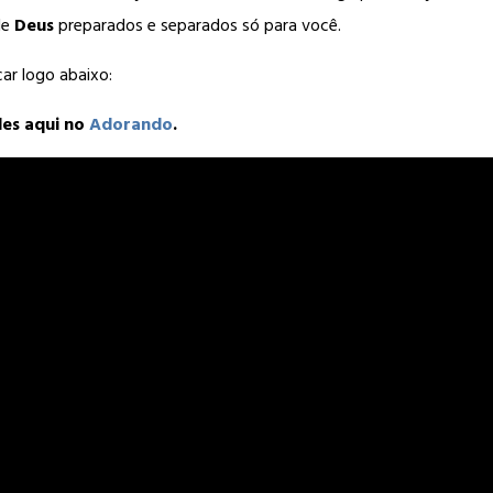
de
Deus
preparados e separados só para você.
car logo abaixo:
des aqui no
Adorando
.