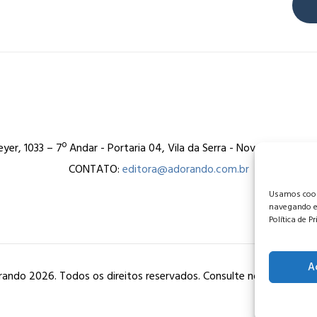
er, 1033 – 7º Andar - Portaria 04, Vila da Serra - Nova Lima/MG
CONTATO:
editora@adorando.com.br
Usamos cooki
navegando e
Política de P
A
ando 2026. Todos os direitos reservados. Consulte nossa
política