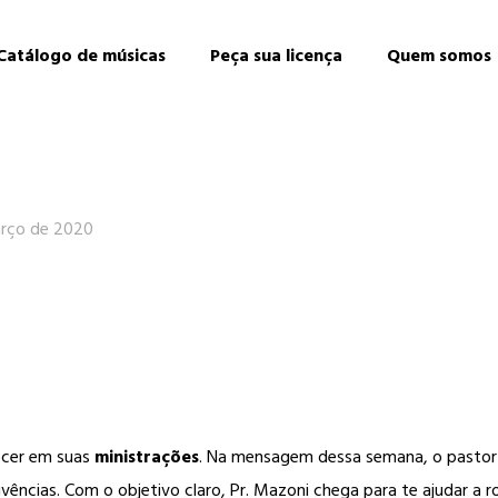
Catálogo de músicas
Peça sua licença
Quem somos
rço de 2020
ecer em suas
ministrações
. Na mensagem dessa semana, o pasto
ências. Com o objetivo claro, Pr. Mazoni chega para te ajudar a r