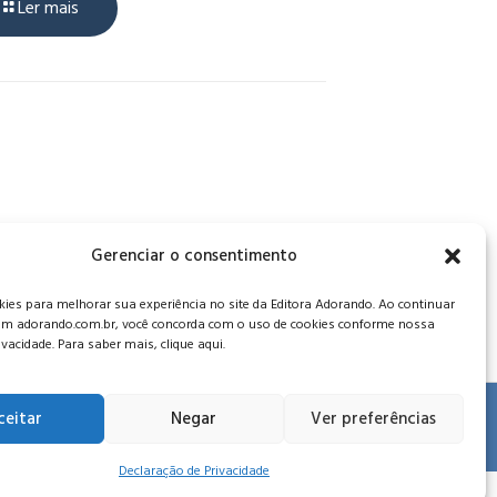
Ler mais
, CEP: 34006-065 - MG
Gerenciar o consentimento
es para melhorar sua experiência no site da Editora Adorando. Ao continuar
m adorando.com.br, você concorda com o uso de cookies conforme nossa
rivacidade. Para saber mais, clique aqui.
ceitar
Negar
Ver preferências
 de privacidade
.
Declaração de Privacidade