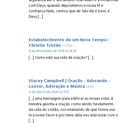
segurança até o seu destino final. Assim é a nossa vida
com Deus, quando depositamos a nossa fé e
confiança Nele, cremos que de fato Ele é bom, é
Deus […]
Estabelecimento de um Novo Tempo -
Christie Tristão -
says:
8 de November de 2019 at 14:20
[…] Como está sua vida de oração? […]
Stacey Campbell | Oração - Adorando -
Louvor, Adoração e Música
says:
5 de March de 2020 at 11:11
[…] uma mensagem para edificar as nossas vidas. A
ministra aponta a oração como sendo fundamento
da vida do cristão, nos ensinando de que forma usa-
lá a nosso favor e por meio dela nos relacionar com o
[…]