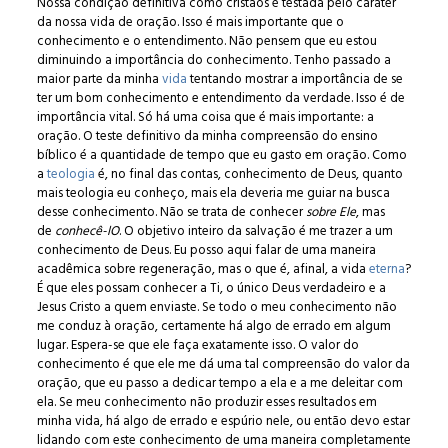
Nossa condição definitiva como cristãos é testada pelo caráter
da nossa vida de oração. Isso é mais importante que o
conhecimento e o entendimento. Não pensem que eu estou
diminuindo a importância do conhecimento. Tenho passado a
maior parte da minha
vida
tentando mostrar a importância de se
ter um bom conhecimento e entendimento da verdade. Isso é de
importância vital. Só há uma coisa que é mais importante: a
oração. O teste definitivo da minha compreensão do ensino
bíblico é a quantidade de tempo que eu gasto em oração. Como
a
teologia
é, no final das contas, conhecimento de Deus, quanto
mais teologia eu conheço, mais ela deveria me guiar na busca
desse conhecimento. Não se trata de conhecer
sobre Ele
, mas
de
conhecê-lO
. O objetivo inteiro da salvação é me trazer a um
conhecimento de Deus. Eu posso aqui falar de uma maneira
acadêmica sobre regeneração, mas o que é, afinal, a vida
eterna
?
É que eles possam conhecer a Ti, o único Deus verdadeiro e a
Jesus Cristo a quem enviaste. Se todo o meu conhecimento não
me conduz à oração, certamente há algo de errado em algum
lugar. Espera-se que ele faça exatamente isso. O valor do
conhecimento é que ele me dá uma tal compreensão do valor da
oração, que eu passo a dedicar tempo a ela e a me deleitar com
ela. Se meu conhecimento não produzir esses resultados em
minha vida, há algo de errado e espúrio nele, ou então devo estar
lidando com este conhecimento de uma maneira completamente