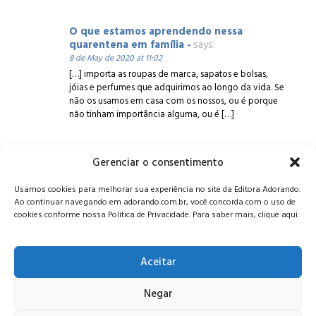
O que estamos aprendendo nessa
quarentena em família -
says:
8 de May de 2020 at 11:02
[…] importa as roupas de marca, sapatos e bolsas,
jóias e perfumes que adquirimos ao longo da vida. Se
não os usamos em casa com os nossos, ou é porque
não tinham importância alguma, ou é […]
Gerenciar o consentimento
Alameda Oscar Niemeyer, 1033 – 7º Andar - Portaria 04, Vila da
Usamos cookies para melhorar sua experiência no site da Editora Adorando.
Serra - Nova Lima/MG, CEP: 34006-065 - MG
Ao continuar navegando em adorando.com.br, você concorda com o uso de
CONTATO:
editora@adorando.com.br
cookies conforme nossa Política de Privacidade. Para saber mais, clique aqui.
Aceitar
Negar
© Editora Adorando 2026. Todos os direitos reservados.