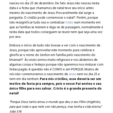
nasceu no dia 25 de dezembro. De fato Jesus não nasceu nesta
data e a festa que chamamos de natal teve seu início antes
mesmo do nascimento de Jesus. Provavelmente daí surge a
pergunta: O cristão pode comemorar o natal? Porém, porque
não ressignificar tudo isso e centralizar
Cristo
num momento em
que as famílias se reúnem e diga-se de passagem, normalmente é
nesta data que todos conseguem se reunir nem que seja uma vez
por ano.
Embora o início de tudo não tivesse a ver com o nascimento de
Jesus, porque não aproveitar este momento para celebrar e
glorificar o nome do Senhor em família pelo nascimento do
Emanuel? Às vezes somos muito religiosos e nos abstemos de
algumas coisas e festejos porque não queremos nos misturar com
festas pagãs. A questão não é COMO e sim PORQUE. Muitos de
nós não comemoramos o nascimento de
Jesus
nem no dia 25 e
nem em dia nenhum.
Para nós cristãos, esse deveria ser um
motivo de festa pra sempre, pois o nosso Pai enviou o seu
único filho para nos salvar. Cristo é o grande presente do
natal!
“Porque Deus tanto amou o mundo que deu o seu Filho Unigênito,
para que todo o que nele crer não pereça, mas tenha a vida eterna.”
João 3:16