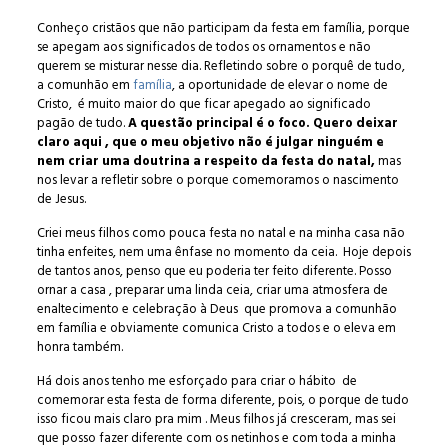
Conheço cristãos que não participam da festa em família, porque
se apegam aos significados de todos os ornamentos e não
querem se misturar nesse dia. Refletindo sobre o porquê de tudo,
a comunhão em
família
, a oportunidade de elevar o nome de
Cristo, é muito maior do que ficar apegado ao significado
pagão de tudo.
A questão principal é o foco. Quero deixar
claro aqui , que o meu objetivo não é julgar ninguém e
nem criar uma doutrina a respeito da festa do natal,
mas
nos levar a refletir sobre o porque comemoramos o nascimento
de Jesus.
Criei meus filhos como pouca festa no natal e na minha casa não
tinha enfeites, nem uma ênfase no momento da ceia. Hoje depois
de tantos anos, penso que eu poderia ter feito diferente. Posso
ornar a casa , preparar uma linda ceia, criar uma atmosfera de
enaltecimento e celebração à Deus que promova a comunhão
em família e obviamente comunica Cristo a todos e o eleva em
honra também.
Há dois anos tenho me esforçado para criar o hábito de
comemorar esta festa de forma diferente, pois, o porque de tudo
isso ficou mais claro pra mim . Meus filhos já cresceram, mas sei
que posso fazer diferente com os netinhos e com toda a minha