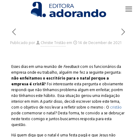
Publicado por
Christie Tristão
em
14 de December de 2021
Esses dias em uma reunião de
Feedback
com os funcionários da
empresa onde eu trabalho, alguém me fez a seguinte pergunta:
não enfeitamos o escritório para o natal porque a
empresa é cristã?
Foi interessante esta pergunta e obviamente
respondi que não tínhamos problema algum em enfeitar, porém
não tínhamos este hábito. Essa situação gerou uma indagação
interior em mim. A partir disso, decidi escrever sobre este tema,
com o objetivo de nos levar a refletir sobre o mesmo : O
cristão
pode comemorar o natal? Desta forma, te convido a se debruçar
neste texto comigo e juntos buscarmos resposta para esta
questão.
Há quem diga que o natal é uma festa pagã e que Jesus não