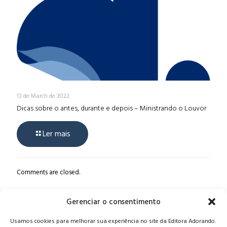
13 de March de 2022
Dicas sobre o antes, durante e depois – Ministrando o Louvor
Ler mais
Comments are closed.
Gerenciar o consentimento
Alameda Oscar Niemeyer, 1033 – 7º Andar - Portaria 04, Vila da
Usamos cookies para melhorar sua experiência no site da Editora Adorando.