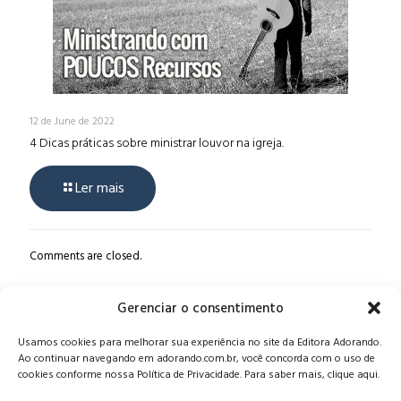
12 de June de 2022
4 Dicas práticas sobre ministrar louvor na igreja.
Ler mais
Comments are closed.
Gerenciar o consentimento
Alameda Oscar Niemeyer, 1033 – 7º Andar - Portaria 04, Vila da
Usamos cookies para melhorar sua experiência no site da Editora Adorando.
Serra - Nova Lima/MG, CEP: 34006-065 - MG
Ao continuar navegando em adorando.com.br, você concorda com o uso de
CONTATO:
editora@adorando.com.br
cookies conforme nossa Política de Privacidade. Para saber mais, clique aqui.