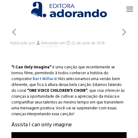
Publicado por
Adorando
em
22 de June de 2018
“I Can Only Imagine”
é uma canção que recentemente se
tornou filme, permitindo à todos conhecer a história do
compositor
Bart Millard
. Nós selecionamos uma versão bem
diferente, que fica à altura dessa bela canção. Estamos falando
do coral
“ONE VOICE CHILDREN’S CHOIR”
, que visa oferecer às
crianças a oportunidade de cultivar a apreciação da música e
compartilhar seus talentos ao mesmo tempo em que transmitem
uma mensagem positiva. Você vai se surpreender com essas
crianças interpretando essa canção!
Assista I can only imagine