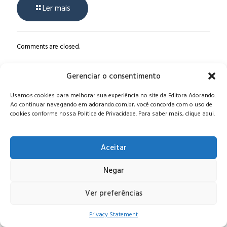
Ler mais
Comments are closed.
Gerenciar o consentimento
Alameda Oscar Niemeyer, 1033 – 7º Andar - Portaria 04, Vila da
Usamos cookies para melhorar sua experiência no site da Editora Adorando.
Serra - Nova Lima/MG, CEP: 34006-065 - MG
Ao continuar navegando em adorando.com.br, você concorda com o uso de
CONTATO:
editora@adorando.com.br
cookies conforme nossa Política de Privacidade. Para saber mais, clique aqui.
Aceitar
Negar
© Editora Adorando 2026. Todos os direitos reservados.
Consulte nossa
política de privacidade
.
Ver preferências
Privacy Statement