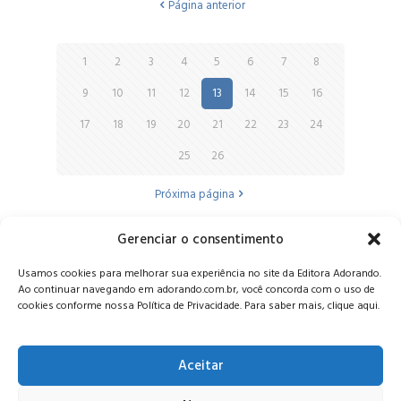
Página anterior
1
2
3
4
5
6
7
8
9
10
11
12
13
14
15
16
17
18
19
20
21
22
23
24
25
26
Próxima página
Gerenciar o consentimento
Alameda Oscar Niemeyer, 1033 – 7º Andar - Portaria 04, Vila da
Usamos cookies para melhorar sua experiência no site da Editora Adorando.
Serra - Nova Lima/MG, CEP: 34006-065 - MG
Ao continuar navegando em adorando.com.br, você concorda com o uso de
CONTATO:
editora@adorando.com.br
cookies conforme nossa Política de Privacidade. Para saber mais, clique aqui.
Aceitar