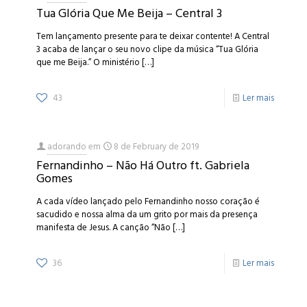
Tua Glória Que Me Beija – Central 3
Tem lançamento presente para te deixar contente! A Central
3 acaba de lançar o seu novo clipe da música “Tua Glória
que me Beija.” O ministério
[…]
43
Ler mais
adorando
em
8 de February de 2019
Fernandinho – Não Há Outro ft. Gabriela
Gomes
A cada vídeo lançado pelo Fernandinho nosso coração é
sacudido e nossa alma da um grito por mais da presença
manifesta de Jesus. A canção “Não
[…]
36
Ler mais