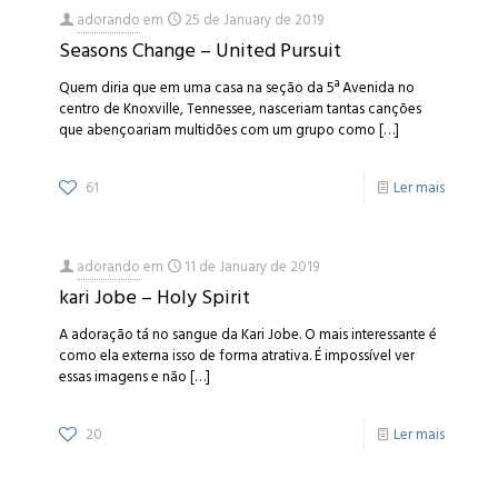
adorando
em
25 de January de 2019
Seasons Change – United Pursuit
Quem diria que em uma casa na seção da 5ª Avenida no
centro de Knoxville, Tennessee, nasceriam tantas canções
que abençoariam multidões com um grupo como
[…]
61
Ler mais
adorando
em
11 de January de 2019
kari Jobe – Holy Spirit
A adoração tá no sangue da Kari Jobe. O mais interessante é
como ela externa isso de forma atrativa. É impossível ver
essas imagens e não
[…]
20
Ler mais