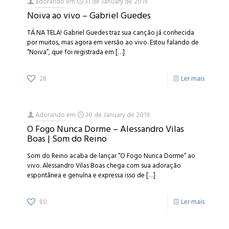
adorando
em
31 de January de 2019
Noiva ao vivo – Gabriel Guedes
TÁ NA TELA! Gabriel Guedes traz sua canção já conhecida
por muitos, mas agora em versão ao vivo. Estou falando de
“Noiva”, que foi registrada em
[…]
28
Ler mais
Adorando
em
30 de January de 2019
O Fogo Nunca Dorme – Alessandro Vilas
Boas | Som do Reino
Som do Reino acaba de lançar “O Fogo Nunca Dorme” ao
vivo. Alessandro Vilas Boas chega com sua adoração
espontânea e genuína e expressa isso de
[…]
80
Ler mais