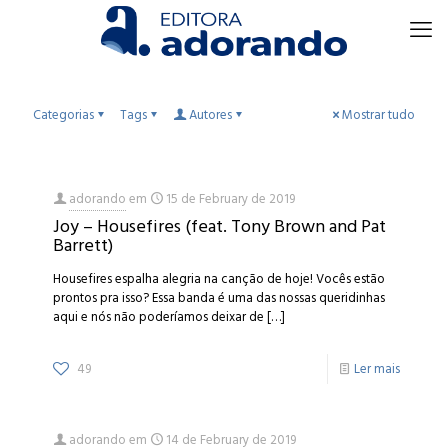
Categorias
Tags
Autores
Mostrar tudo
adorando
em
15 de February de 2019
Joy – Housefires (feat. Tony Brown and Pat
Barrett)
Housefires espalha alegria na canção de hoje! Vocês estão
prontos pra isso? Essa banda é uma das nossas queridinhas
aqui e nós não poderíamos deixar de
[…]
49
Ler mais
adorando
em
14 de February de 2019