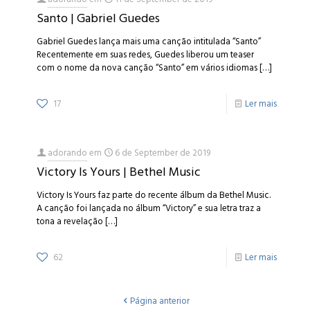
Santo | Gabriel Guedes
Gabriel Guedes lança mais uma canção intitulada “Santo”
Recentemente em suas redes, Guedes liberou um teaser
com o nome da nova canção “Santo” em vários idiomas
[…]
17
Ler mais
adorando
em
6 de September de 2019
Victory Is Yours | Bethel Music
Victory Is Yours faz parte do recente álbum da Bethel Music.
A canção foi lançada no álbum “Victory” e sua letra traz a
tona a revelação
[…]
62
Ler mais
Página anterior