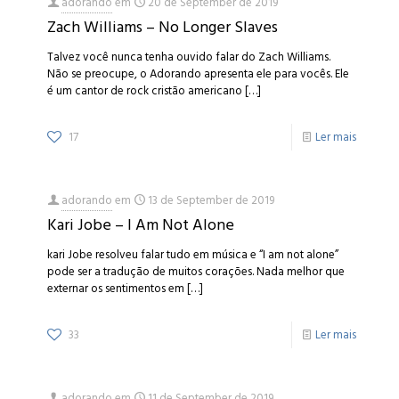
adorando
em
20 de September de 2019
Zach Williams – No Longer Slaves
Talvez você nunca tenha ouvido falar do Zach Williams.
Não se preocupe, o Adorando apresenta ele para vocês. Ele
é um cantor de rock cristão americano
[…]
17
Ler mais
adorando
em
13 de September de 2019
Kari Jobe – I Am Not Alone
kari Jobe resolveu falar tudo em música e “I am not alone”
pode ser a tradução de muitos corações. Nada melhor que
externar os sentimentos em
[…]
33
Ler mais
adorando
em
11 de September de 2019