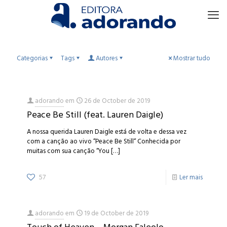
Categorias
Tags
Autores
Mostrar tudo
adorando
em
26 de October de 2019
Peace Be Still (feat. Lauren Daigle)
A nossa querida Lauren Daigle está de volta e dessa vez
com a canção ao vivo “Peace Be Still“ Conhecida por
muitas com sua canção “You
[…]
57
Ler mais
adorando
em
19 de October de 2019