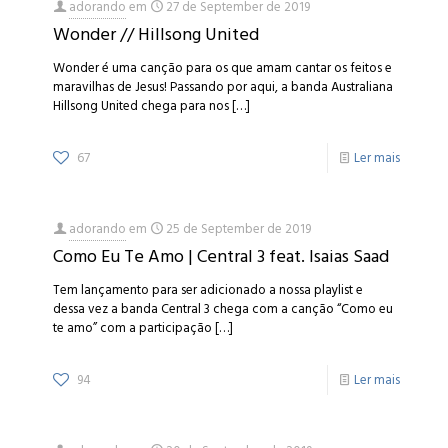
adorando
em
27 de September de 2019
Wonder // Hillsong United
Wonder é uma canção para os que amam cantar os feitos e
maravilhas de Jesus! Passando por aqui, a banda Australiana
Hillsong United chega para nos
[…]
67
Ler mais
adorando
em
25 de September de 2019
Como Eu Te Amo | Central 3 feat. Isaias Saad
Tem lançamento para ser adicionado a nossa playlist e
dessa vez a banda Central 3 chega com a canção “Como eu
te amo” com a participação
[…]
94
Ler mais