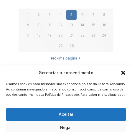
1
2
3
4
5
6
7
8
9
10
11
12
13
14
15
16
17
18
19
20
21
22
23
24
25
26
Próxima página
Gerenciar o consentimento
Alameda Oscar Niemeyer, 1033 – 7º Andar - Portaria 04, Vila da
Usamos cookies para melhorar sua experiência no site da Editora Adorando.
Serra - Nova Lima/MG, CEP: 34006-065 - MG
Ao continuar navegando em adorando.com.br, você concorda com o uso de
CONTATO:
editora@adorando.com.br
cookies conforme nossa Política de Privacidade. Para saber mais, clique aqui.
Aceitar
Negar