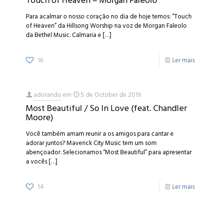
Touch of Heaven – Morgan Faleolo
Para acalmar o nosso coração no dia de hoje temos: “Touch
of Heaven” da Hillsong Worship na voz de Morgan Faleolo
da Bethel Music. Calmaria e
[…]
16
Ler mais
adorando
em
5 de October de 2019
Most Beautiful / So In Love (feat. Chandler
Moore)
Você também amam reunir a os amigos para cantar e
adorar juntos? Maverick City Music tem um som
abençoador. Selecionamos “Most Beautiful” para apresentar
a vocês
[…]
14
Ler mais