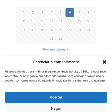
1
2
3
4
5
6
7
8
9
10
11
12
13
14
15
16
17
18
19
20
21
22
23
24
25
26
Próxima página
Gerenciar o consentimento
Alameda Oscar Niemeyer, 1033 – 7º Andar - Portaria 04, Vila da
Usamos cookies para melhorar sua experiência no site da Editora Adorando.
Serra - Nova Lima/MG, CEP: 34006-065 - MG
Ao continuar navegando em adorando.com.br, você concorda com o uso de
CONTATO:
editora@adorando.com.br
cookies conforme nossa Política de Privacidade. Para saber mais, clique aqui.
Aceitar
Negar