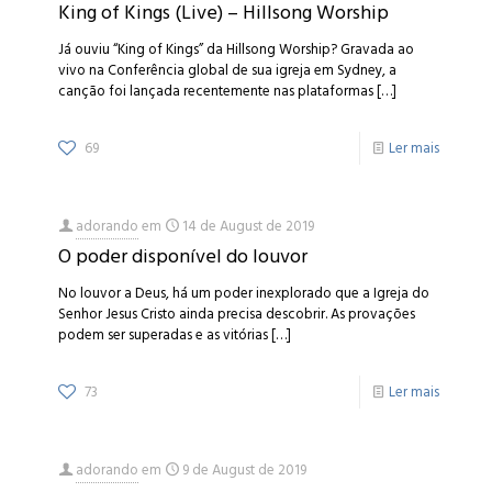
King of Kings (Live) – Hillsong Worship
Já ouviu “King of Kings” da Hillsong Worship? Gravada ao
vivo na Conferência global de sua igreja em Sydney, a
canção foi lançada recentemente nas plataformas
[…]
69
Ler mais
adorando
em
14 de August de 2019
O poder disponível do louvor
No louvor a Deus, há um poder inexplorado que a Igreja do
Senhor Jesus Cristo ainda precisa descobrir. As provações
podem ser superadas e as vitórias
[…]
73
Ler mais
adorando
em
9 de August de 2019