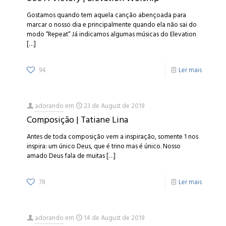
Gostamos quando tem aquela canção abençoada para
marcar o nosso dia e principalmente quando ela não sai do
modo “Repeat“ Já indicamos algumas músicas do Elevation
[…]
94
Ler mais
adorando
em
23 de August de 2019
Composição | Tatiane Lina
Antes de toda composição vem a inspiração, somente 1 nos
inspira: um único Deus, que é trino mas é único. Nosso
amado Deus fala de muitas
[…]
78
Ler mais
adorando
em
14 de August de 2019