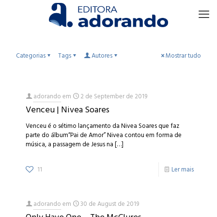
Categorias
Tags
Autores
Mostrar tudo
adorando
em
2 de September de 2019
Venceu | Nivea Soares
Venceu é o sétimo lançamento da Nivea Soares que faz
parte do álbum“Pai de Amor” Nivea contou em forma de
música, a passagem de Jesus na
[…]
11
Ler mais
adorando
em
30 de August de 2019