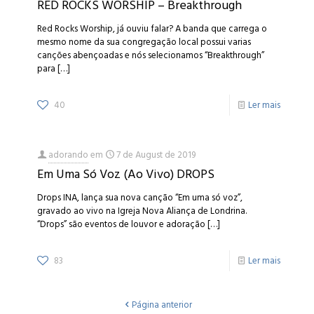
RED ROCKS WORSHIP – Breakthrough
Red Rocks Worship, já ouviu falar? A banda que carrega o
mesmo nome da sua congregação local possui varias
canções abençoadas e nós selecionamos “Breakthrough”
para
[…]
40
Ler mais
adorando
em
7 de August de 2019
Em Uma Só Voz (Ao Vivo) DROPS
Drops INA, lança sua nova canção “Em uma só voz”,
gravado ao vivo na Igreja Nova Aliança de Londrina.
“Drops” são eventos de louvor e adoração
[…]
83
Ler mais
Página anterior