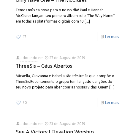
Only Have One – The McClures
Temos música nova para o nosso dia! Paul e Hannah
McClures lançam seu primeiro álbum solo “The Way Home”
em todas as plataformas digitais com 10
[…]
17
Ler mais
adorando
em
27 de August de 2019
ThreeSis – Céus Abertos
Micaella, Giovanna e Isabella são três irmãs que compõe o
ThreeSis.Recentemente o grupo tem lançado canções do
seu novo projeto para abençoar as nossas vidas. Quem
[…]
30
Ler mais
adorando
em
23 de August de 2019
See A Victory | Elevation Worship