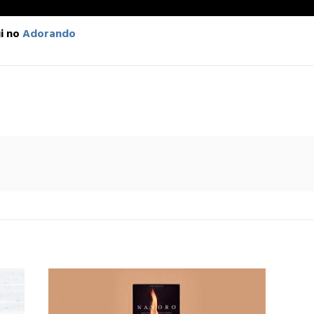
i no
Adorando