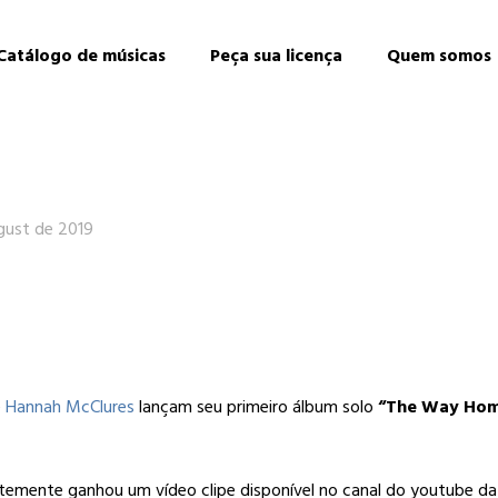
Catálogo de músicas
Peça sua licença
Quem somos
gust de 2019
e
Hannah McClures
lançam seu primeiro álbum solo
“The Way Ho
ntemente ganhou um vídeo clipe disponível no canal do youtube d