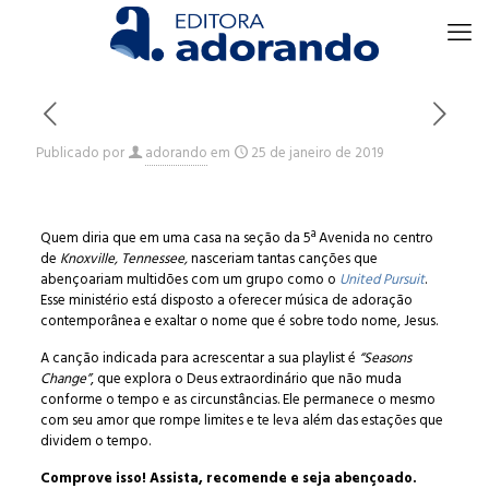
Publicado por
adorando
em
25 de janeiro de 2019
Quem diria que em uma casa na seção da 5ª Avenida no centro
de
Knoxville, Tennessee,
nasceriam tantas canções que
abençoariam multidões com um grupo como o
United Pursuit
.
Esse ministério está disposto a oferecer música de adoração
contemporânea e exaltar o nome que é sobre todo nome, Jesus.
A canção indicada para acrescentar a sua playlist é
“Seasons
Change”
, que explora o Deus extraordinário que não muda
conforme o tempo e as circunstâncias. Ele permanece o mesmo
com seu amor que rompe limites e te leva além das estações que
dividem o tempo.
Comprove isso! Assista, recomende e seja abençoado.