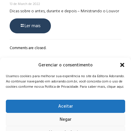
13 de March de 2022
Dicas sobre o antes, durante e depois – Ministrando o Louvor
Ler mais
Comments are closed.
Gerenciar o consentimento
Alameda Oscar Niemeyer, 1033 – 7º Andar - Portaria 04, Vila da
Usamos cookies para melhorar sua experiência no site da Editora Adorando.
Serra - Nova Lima/MG, CEP: 34006-065 - MG
Ao continuar navegando em adorando.com.br, você concorda com o uso de
CONTATO:
editora@adorando.com.br
cookies conforme nossa Política de Privacidade. Para saber mais, clique aqui.
Aceitar
Negar
© Editora Adorando 2026. Todos os direitos reservados.