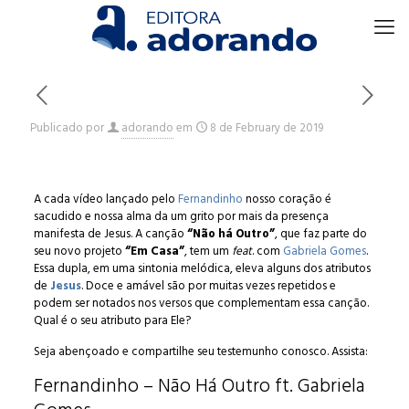
Publicado por
adorando
em
8 de February de 2019
A cada vídeo lançado pelo
Fernandinho
nosso coração é
sacudido e nossa alma da um grito por mais da presença
manifesta de Jesus. A canção
“Não há Outro”
, que faz parte do
seu novo projeto
“Em Casa”
, tem um
feat
. com
Gabriela Gomes
.
Essa dupla, em uma sintonia melódica, eleva alguns dos atributos
de
Jesus
. Doce e amável são por muitas vezes repetidos e
podem ser notados nos versos que complementam essa canção.
Qual é o seu atributo para Ele?
Seja abençoado e compartilhe seu testemunho conosco. Assista:
Fernandinho – Não Há Outro ft. Gabriela