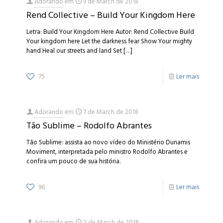
Adorando
em
9 de March de 2018
Rend Collective – Build Your Kingdom Here
Letra: Build Your Kingdom Here Autor: Rend Collective Build
Your kingdom here Let the darkness fear Show Your mighty
hand Heal our streets and land Set
[…]
75
Ler mais
Adorando
em
7 de March de 2018
Tão Sublime – Rodolfo Abrantes
Tão Sublime: assista ao novo vídeo do Ministério Dunamis
Moviment, interpretada pelo ministro Rodolfo Abrantes e
confira um pouco de sua história.
96
Ler mais
Adorando
em
2 de March de 2018