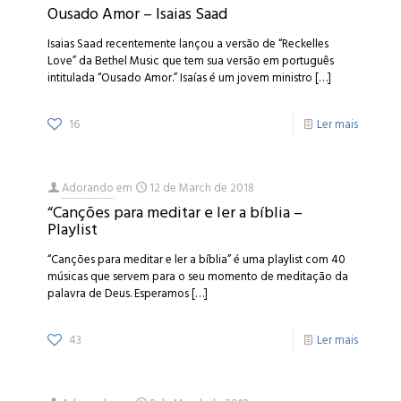
Ousado Amor – Isaias Saad
Isaias Saad recentemente lançou a versão de “Reckelles
Love” da Bethel Music que tem sua versão em português
intitulada “Ousado Amor.” Isaías é um jovem ministro
[…]
16
Ler mais
Adorando
em
12 de March de 2018
“Canções para meditar e ler a bíblia –
Playlist
“Canções para meditar e ler a bíblia” é uma playlist com 40
músicas que servem para o seu momento de meditação da
palavra de Deus. Esperamos
[…]
43
Ler mais