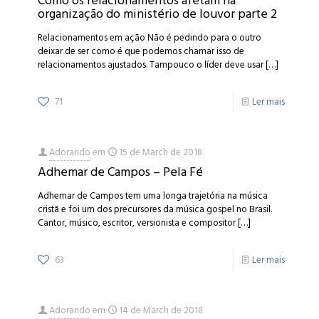
Como os relacionamentos afetam na
organização do ministério de louvor parte 2
Relacionamentos em ação Não é pedindo para o outro
deixar de ser como é que podemos chamar isso de
relacionamentos ajustados. Tampouco o líder deve usar
[…]
71
Ler mais
Adorando
em
15 de March de 2018
Adhemar de Campos – Pela Fé
Adhemar de Campos tem uma longa trajetória na música
cristã e foi um dos precursores da música gospel no Brasil.
Cantor, músico, escritor, versionista e compositor
[…]
63
Ler mais
Adorando
em
14 de March de 2018