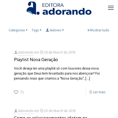
Categorias
Tags
Autores
Mostrar tudo
Adorando
em
26 de March de 2018
Playlist Nova Geração
Você deseja ter uma playlist só com louvores dessa nova
geração que Deus tem levantado para nos abençoar? Foi
pensando nisso que criamos a “Nova Geração”,
[…]
72
Ler mais
Adorando
em
20 de March de 2018