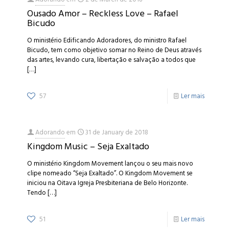
Ousado Amor – Reckless Love – Rafael
Bicudo
O ministério Edificando Adoradores, do ministro Rafael
Bicudo, tem como objetivo somar no Reino de Deus através
das artes, levando cura, libertação e salvação a todos que
[…]
57
Ler mais
Adorando
em
31 de January de 2018
Kingdom Music – Seja Exaltado
O ministério Kingdom Movement lançou o seu mais novo
clipe nomeado “Seja Exaltado”. O Kingdom Movement se
iniciou na Oitava Igreja Presbiteriana de Belo Horizonte.
Tendo
[…]
51
Ler mais