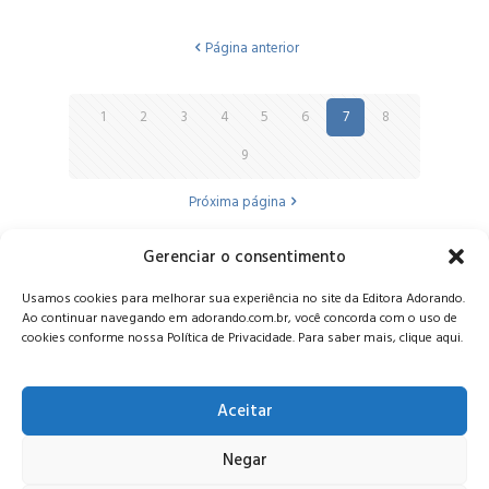
Página anterior
1
2
3
4
5
6
7
8
9
Próxima página
Gerenciar o consentimento
Alameda Oscar Niemeyer, 1033 – 7º Andar - Portaria 04, Vila da
Usamos cookies para melhorar sua experiência no site da Editora Adorando.
Serra - Nova Lima/MG, CEP: 34006-065 - MG
Ao continuar navegando em adorando.com.br, você concorda com o uso de
CONTATO:
editora@adorando.com.br
cookies conforme nossa Política de Privacidade. Para saber mais, clique aqui.
Aceitar
Negar
© Editora Adorando 2026. Todos os direitos reservados.