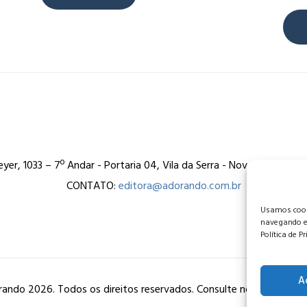
er, 1033 – 7º Andar - Portaria 04, Vila da Serra - Nova Lima/MG
CONTATO:
editora@adorando.com.br
Usamos cooki
navegando e
Política de P
A
ando 2026. Todos os direitos reservados. Consulte nossa
política