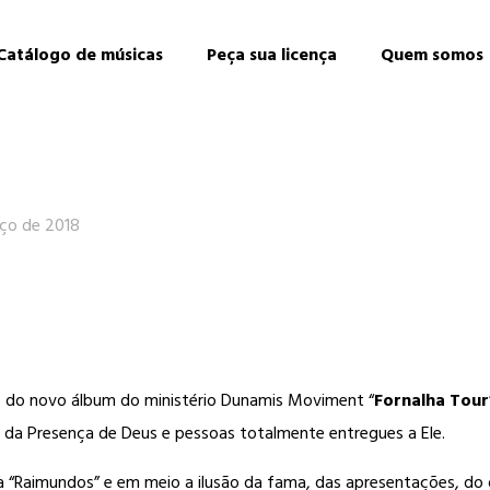
Catálogo de músicas
Peça sua licença
Quem somos
ço de 2018
e do novo álbum do ministério Dunamis Moviment “
Fornalha Tour
 da Presença de Deus e pessoas totalmente entregues a Ele.
 “Raimundos” e em meio a ilusão da fama, das apresentações, do di