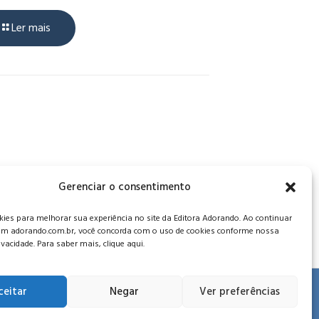
Ler mais
, CEP: 34006-065 - MG
Gerenciar o consentimento
es para melhorar sua experiência no site da Editora Adorando. Ao continuar
m adorando.com.br, você concorda com o uso de cookies conforme nossa
rivacidade. Para saber mais, clique aqui.
ceitar
Negar
Ver preferências
 de privacidade
.