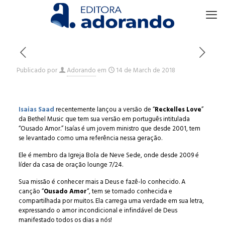
Publicado por
Adorando
em
14 de March de 2018
Isaias Saad
recentemente lançou a versão de “
Reckelles Love
”
da Bethel Music que tem sua versão em português intitulada
“Ousado Amor.” Isaías é um jovem ministro que desde 2001, tem
se levantado como uma referência nessa geração.
Ele é membro da Igreja Bola de Neve Sede, onde desde 2009 é
líder da casa de oração lounge 7/24.
Sua missão é conhecer mais a Deus e fazê-lo conhecido. A
canção “
Ousado Amor
“, tem se tornado conhecida e
compartilhada por muitos. Ela carrega uma verdade em sua letra,
expressando o amor incondicional e infindável de Deus
manifestado todos os dias a nós!