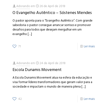
Adorando
em
26 de April de 2018
O Evangelho Autêntico – Sóstenes Mendes
O pastor aponta para o “Evangelho Autêntico”. Com grande
sabedoria o pastor consegue arrancar sorrisos e promover
desafios para todos que desejam mergulhar em um
evangelho
[…]
71
Ler mais
Adorando
em
24 de April de 2018
Escola Dunamis Movement
A Escola Dunamis Movement atua na esfera da educação e
visa formar líderes transformadores que geram valor para a
sociedade e impactam o mundo de maneira plena
[…]
42
Ler mais