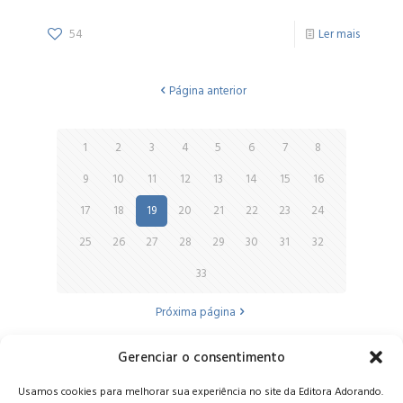
54
Ler mais
Página anterior
1
2
3
4
5
6
7
8
9
10
11
12
13
14
15
16
17
18
19
20
21
22
23
24
25
26
27
28
29
30
31
32
33
Próxima página
Gerenciar o consentimento
Alameda Oscar Niemeyer, 1033 – 7º Andar - Portaria 04, Vila da
Usamos cookies para melhorar sua experiência no site da Editora Adorando.
Serra - Nova Lima/MG, CEP: 34006-065 - MG