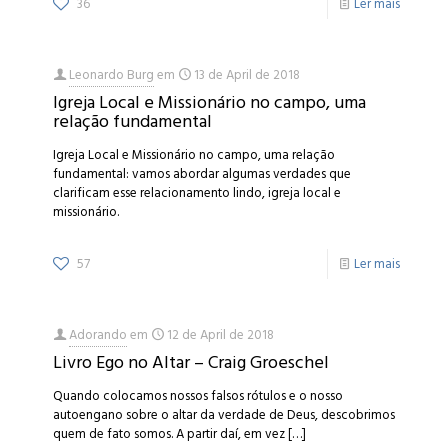
36
Ler mais
Leonardo Burg
em
13 de April de 2018
Igreja Local e Missionário no campo, uma
relação fundamental
Igreja Local e Missionário no campo, uma relação
fundamental: vamos abordar algumas verdades que
clarificam esse relacionamento lindo, igreja local e
missionário.
57
Ler mais
Adorando
em
12 de April de 2018
Livro Ego no Altar – Craig Groeschel
Quando colocamos nossos falsos rótulos e o nosso
autoengano sobre o altar da verdade de Deus, descobrimos
quem de fato somos. A partir daí, em vez
[…]