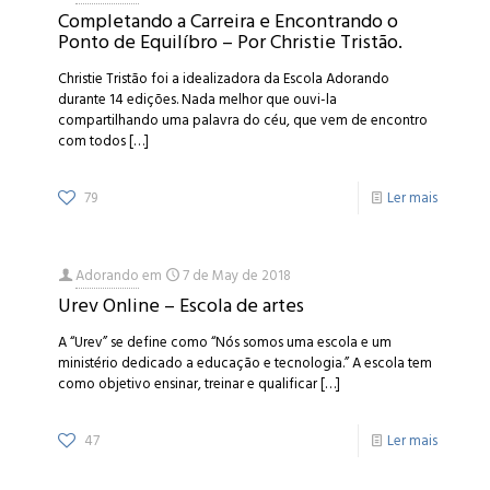
Completando a Carreira e Encontrando o
Ponto de Equilíbro – Por Christie Tristão.
Christie Tristão foi a idealizadora da Escola Adorando
durante 14 edições. Nada melhor que ouvi-la
compartilhando uma palavra do céu, que vem de encontro
com todos
[…]
79
Ler mais
Adorando
em
7 de May de 2018
Urev Online – Escola de artes
A “Urev” se define como “Nós somos uma escola e um
ministério dedicado a educação e tecnologia.” A escola tem
como objetivo ensinar, treinar e qualificar
[…]
47
Ler mais