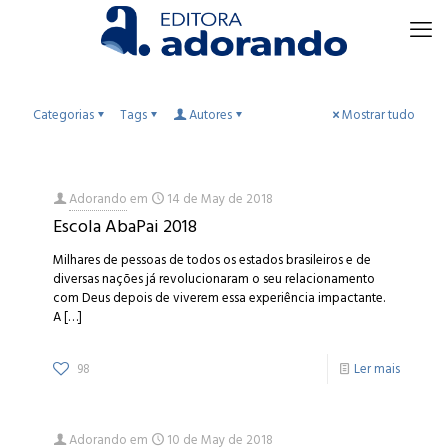
Categorias
Tags
Autores
Mostrar tudo
Adorando
em
14 de May de 2018
Escola AbaPai 2018
Milhares de pessoas de todos os estados brasileiros e de
diversas nações já revolucionaram o seu relacionamento
com Deus depois de viverem essa experiência impactante.
A
[…]
98
Ler mais
Adorando
em
10 de May de 2018