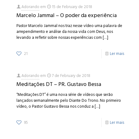
Adorando
em
15 de February de 2018
Marcelo Jammal – O poder da experiência
Pastor Marcelo Jammal nos traz nesse vídeo uma palavra de
arrependimento e análise da nossa vida com Deus, nos
levando a refletir sobre nossas experiências com
[…]
21
Ler mais
Adorando
em
7 de February de 2018
Meditações DT – PR. Gustavo Bessa
“Meditações DT” é uma nova série de vídeos que serão
lançados semanalmente pelo Diante Do Trono. No primeiro
vídeo, o Pastor Gustavo Bessa nos conduz a
[…]
95
Ler mais