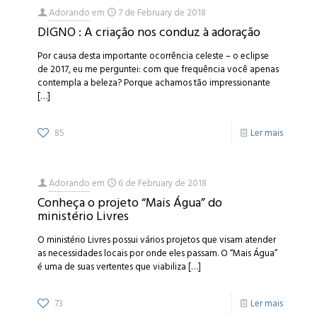
Adorando
em
7 de February de 2018
DIGNO : A criação nos conduz à adoração
Por causa desta importante ocorrência celeste – o eclipse
de 2017, eu me perguntei: com que frequência você apenas
contempla a beleza? Porque achamos tão impressionante
[…]
85
Ler mais
Adorando
em
6 de February de 2018
Conheça o projeto “Mais Água” do
ministério Livres
O ministério Livres possui vários projetos que visam atender
as necessidades locais por onde eles passam. O “Mais Água”
é uma de suas vertentes que viabiliza
[…]
73
Ler mais