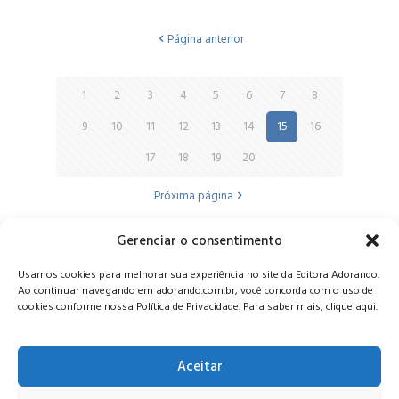
Página anterior
1
2
3
4
5
6
7
8
9
10
11
12
13
14
15
16
17
18
19
20
Próxima página
Gerenciar o consentimento
Alameda Oscar Niemeyer, 1033 – 7º Andar - Portaria 04, Vila da
Usamos cookies para melhorar sua experiência no site da Editora Adorando.
Serra - Nova Lima/MG, CEP: 34006-065 - MG
Ao continuar navegando em adorando.com.br, você concorda com o uso de
CONTATO:
editora@adorando.com.br
cookies conforme nossa Política de Privacidade. Para saber mais, clique aqui.
Aceitar