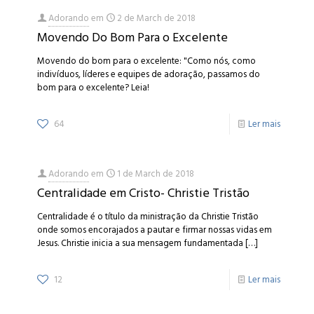
Adorando
em
2 de March de 2018
Movendo Do Bom Para o Excelente
Movendo do bom para o excelente: "Como nós, como
indivíduos, líderes e equipes de adoração, passamos do
bom para o excelente? Leia!
64
Ler mais
Adorando
em
1 de March de 2018
Centralidade em Cristo- Christie Tristão
Centralidade é o título da ministração da Christie Tristão
onde somos encorajados a pautar e firmar nossas vidas em
Jesus. Christie inicia a sua mensagem fundamentada
[…]
12
Ler mais