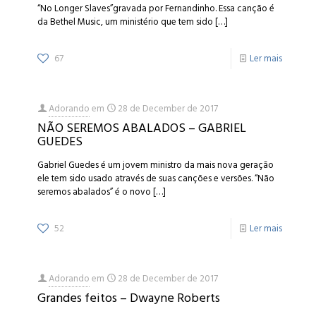
“No Longer Slaves”gravada por Fernandinho. Essa canção é
da Bethel Music, um ministério que tem sido
[…]
67
Ler mais
Adorando
em
28 de December de 2017
NÃO SEREMOS ABALADOS – GABRIEL
GUEDES
Gabriel Guedes é um jovem ministro da mais nova geração
ele tem sido usado através de suas canções e versões. “Não
seremos abalados” é o novo
[…]
52
Ler mais
Adorando
em
28 de December de 2017
Grandes feitos – Dwayne Roberts