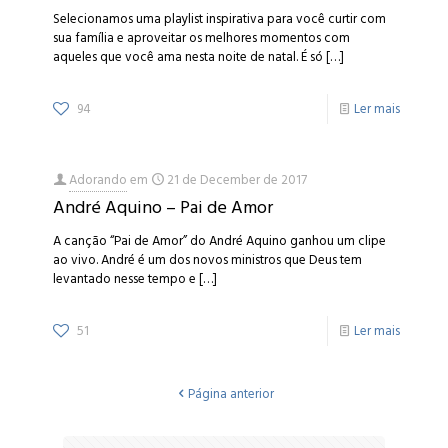
Selecionamos uma playlist inspirativa para você curtir com
sua família e aproveitar os melhores momentos com
aqueles que você ama nesta noite de natal. É só
[…]
94
Ler mais
Adorando
em
21 de December de 2017
André Aquino – Pai de Amor
A canção “Pai de Amor” do André Aquino ganhou um clipe
ao vivo. André é um dos novos ministros que Deus tem
levantado nesse tempo e
[…]
51
Ler mais
Página anterior