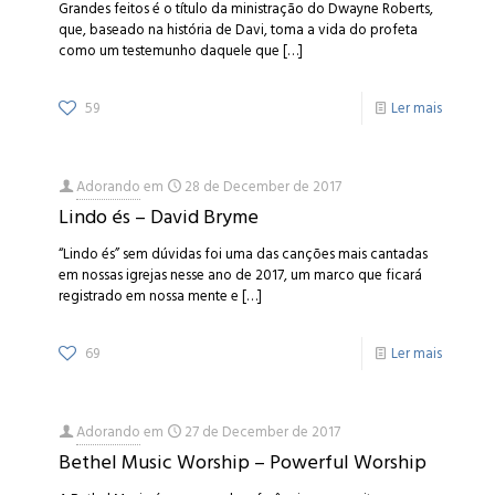
Grandes feitos é o título da ministração do Dwayne Roberts,
que, baseado na história de Davi, toma a vida do profeta
como um testemunho daquele que
[…]
59
Ler mais
Adorando
em
28 de December de 2017
Lindo és – David Bryme
“Lindo és” sem dúvidas foi uma das canções mais cantadas
em nossas igrejas nesse ano de 2017, um marco que ficará
registrado em nossa mente e
[…]
69
Ler mais
Adorando
em
27 de December de 2017
Bethel Music Worship – Powerful Worship