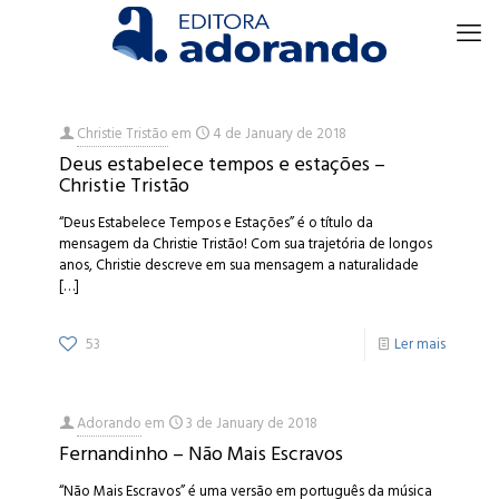
Christie Tristão
em
4 de January de 2018
Deus estabelece tempos e estações –
Christie Tristão
“Deus Estabelece Tempos e Estações” é o título da
mensagem da Christie Tristão! Com sua trajetória de longos
anos, Christie descreve em sua mensagem a naturalidade
[…]
53
Ler mais
Adorando
em
3 de January de 2018
Fernandinho – Não Mais Escravos
“Não Mais Escravos” é uma versão em português da música