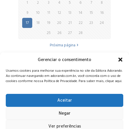
1
2
3
4
5
6
7
8
9
10
11
12
13
14
15
16
17
18
19
20
21
22
23
24
25
26
27
28
Próxima página
Gerenciar o consentimento
Alameda Oscar Niemeyer, 1033 – 7º Andar - Portaria 04, Vila da
Usamos cookies para melhorar sua experiência no site da Editora Adorando.
Serra - Nova Lima/MG, CEP: 34006-065 - MG
Ao continuar navegando em adorando.com.br, você concorda com o uso de
CONTATO:
editora@adorando.com.br
cookies conforme nossa Política de Privacidade. Para saber mais, clique aqui.
Aceitar
Negar
© Editora Adorando 2026. Todos os direitos reservados.
Consulte nossa
política de privacidade
.
Ver preferências