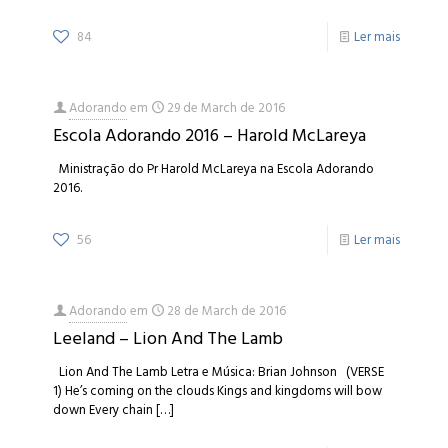
84
Ler mais
Adorando
em
29 de March de 2016
Escola Adorando 2016 – Harold McLareya
Ministração do Pr Harold McLareya na Escola Adorando
2016.
56
Ler mais
Adorando
em
28 de March de 2016
Leeland – Lion And The Lamb
Lion And The Lamb Letra e Música: Brian Johnson (VERSE
1) He’s coming on the clouds Kings and kingdoms will bow
down Every chain
[…]