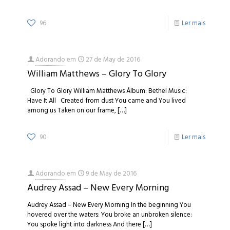
96
Ler mais
Adorando
em
27 de May de 2016
William Matthews – Glory To Glory
Glory To Glory William Matthews Álbum: Bethel Music:
Have It All Created from dust You came and You lived
among us Taken on our frame,
[…]
90
Ler mais
Adorando
em
9 de May de 2016
Audrey Assad – New Every Morning
Audrey Assad – New Every Morning In the beginning You
hovered over the waters: You broke an unbroken silence:
You spoke light into darkness And there
[…]