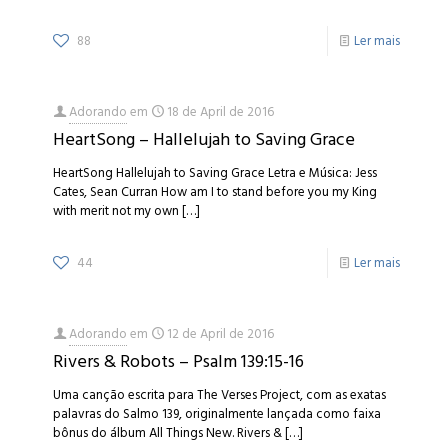
88
Ler mais
Adorando
em
18 de April de 2016
HeartSong – Hallelujah to Saving Grace
HeartSong Hallelujah to Saving Grace Letra e Música: Jess
Cates, Sean Curran How am I to stand before you my King
with merit not my own
[…]
44
Ler mais
Adorando
em
12 de April de 2016
Rivers & Robots – Psalm 139:15-16
Uma canção escrita para The Verses Project, com as exatas
palavras do Salmo 139, originalmente lançada como faixa
bônus do álbum All Things New. Rivers &
[…]