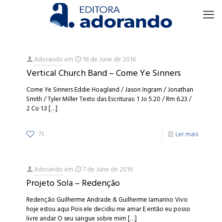
Adorando
em
16 de June de 2016
Vertical Church Band – Come Ye Sinners
Come Ye Sinners Eddie Hoagland / Jason Ingram / Jonathan
Smith / Tyler Miller Texto das Escrituras: 1 Jo 5.20 / Rm 6.23 /
2 Co 1.3
[…]
73
Ler mais
Adorando
em
7 de June de 2016
Projeto Sola – Redenção
Redenção Guilherme Andrade & Guilherme Iamarino Vivo
hoje estou aqui Pois ele decidiu me amar E então eu posso
livre andar O seu sangue sobre mim
[…]