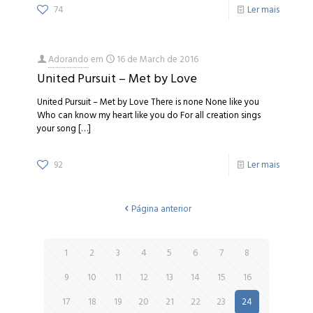
74
Ler mais
Adorando
em
16 de March de 2016
United Pursuit – Met by Love
United Pursuit – Met by Love There is none None like you
Who can know my heart like you do For all creation sings
your song
[…]
92
Ler mais
Página anterior
1
2
3
4
5
6
7
8
9
10
11
12
13
14
15
16
17
18
19
20
21
22
23
24