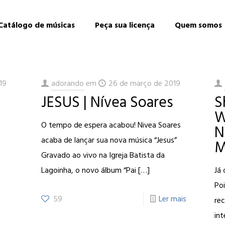
Catálogo de músicas
Peça sua licença
Quem somos
19
adorando
em
26 de março de 2019
JESUS | Nívea Soares
S
W
O tempo de espera acabou! Nivea Soares
N
acaba de lançar sua nova música “Jesus”
M
Gravado ao vivo na Igreja Batista da
Lagoinha, o novo álbum “Pai
[…]
Já 
Po
59
Ler mais
re
in