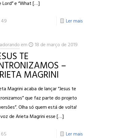
e Lord” e “What
[…]
49
Ler mais
adorando
em
18 de março de 2019
ESUS TE
NTRONIZAMOS –
RIETA MAGRINI
eta Magrini acaba de lançar “Jesus te
tronizamos” que faz parte do projeto
versões”. Olha só quem está de volta!
voz de Arieta Magrini esse
[…]
65
Ler mais