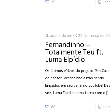
28
Ler 
adorando
em
22 de março de 20
Fernandinho –
Totalmente Teu ft.
Luma Elpídio
Os últimos vídeos do projeto “Em Casa
do cantor Fernandinho estão sendo
lançados em seu canal no youtube! De
vez, Luma Elpidio soma força com o
[…
68
Ler 