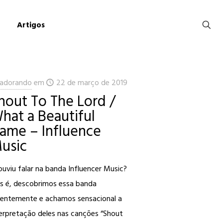
Artigos
adorando
em
22 de março de 2019
hout To The Lord /
hat a Beautiful
ame – Influence
usic
ouviu falar na banda Influencer Music?
is é, descobrimos essa banda
centemente e achamos sensacional a
terpretação deles nas canções “Shout