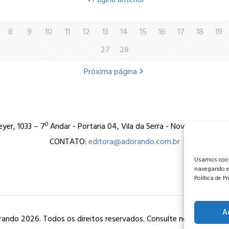
8
9
10
11
12
13
14
15
16
17
18
19
27
28
Próxima página
er, 1033 – 7º Andar - Portaria 04, Vila da Serra - Nova Lima/MG
CONTATO:
editora@adorando.com.br
Usamos cooki
navegando e
Política de P
A
ando 2026. Todos os direitos reservados. Consulte nossa
política