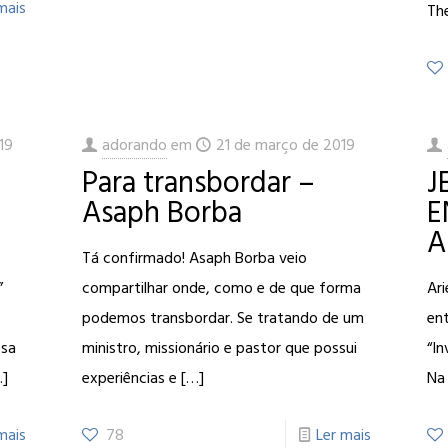
mais
Th
19
adorando
em
21 de março de 2019
Para transbordar –
J
Asaph Borba
E
A
Tá confirmado! Asaph Borba veio
”
compartilhar onde, como e de que forma
Ari
podemos transbordar. Se tratando de um
en
ssa
ministro, missionário e pastor que possui
“In
]
experiências e
[…]
Na 
mais
78
Ler mais