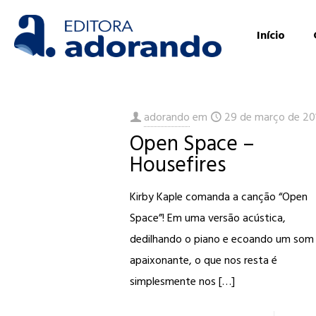
Início
adorando
em
29 de março de 20
Open Space –
Housefires
Kirby Kaple comanda a canção “Open
Space”! Em uma versão acústica,
dedilhando o piano e ecoando um som
apaixonante, o que nos resta é
simplesmente nos
[…]