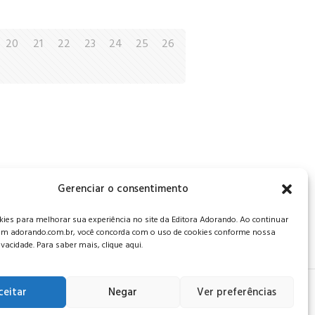
20
21
22
23
24
25
26
, CEP: 34006-065 - MG
Gerenciar o consentimento
es para melhorar sua experiência no site da Editora Adorando. Ao continuar
m adorando.com.br, você concorda com o uso de cookies conforme nossa
rivacidade. Para saber mais, clique aqui.
ceitar
Negar
Ver preferências
 de privacidade
.