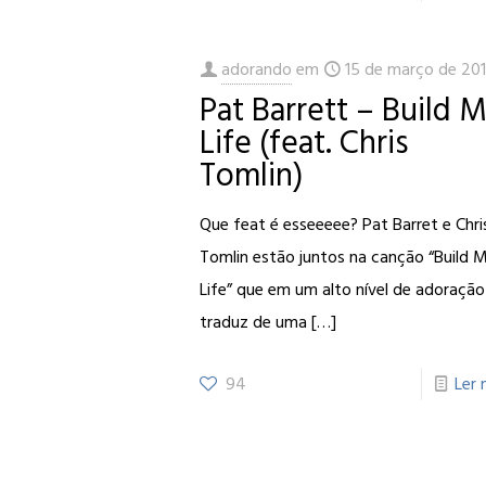
adorando
em
15 de março de 20
Pat Barrett – Build 
Life (feat. Chris
Tomlin)
Que feat é esseeeee? Pat Barret e Chri
Tomlin estão juntos na canção “Build 
Life” que em um alto nível de adoração
traduz de uma
[…]
94
Ler 