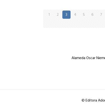
1
2
3
4
5
6
7
Alameda Oscar Niemey
© Editora Ador