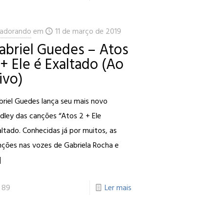
adorando
em
11 de março de 2019
abriel Guedes – Atos
 + Ele é Exaltado (Ao
ivo)
briel Guedes lança seu mais novo
dley das canções “Atos 2 + Ele
ltado. Conhecidas já por muitos, as
nções nas vozes de Gabriela Rocha e
]
89
Ler mais