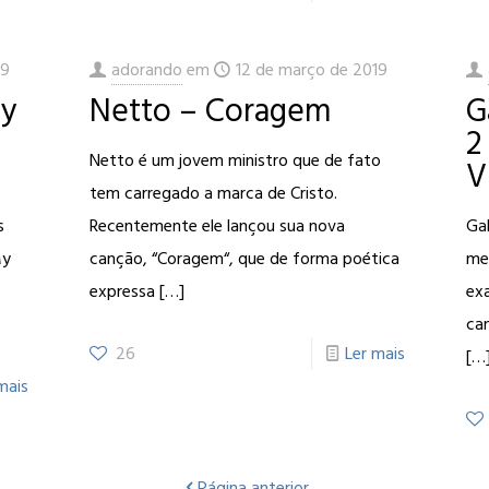
19
adorando
em
12 de março de 2019
My
Netto – Coragem
G
2
Netto é um jovem ministro que de fato
V
tem carregado a marca de Cristo.
s
Recentemente ele lançou sua nova
Ga
My
canção, “Coragem“, que de forma poética
me
expressa
[…]
exa
ca
26
Ler mais
[…
mais
Página anterior