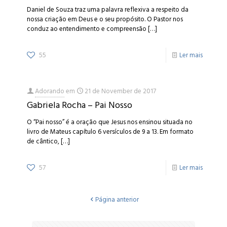
Daniel de Souza traz uma palavra reflexiva a respeito da
nossa criação em Deus e o seu propósito. O Pastor nos
conduz ao entendimento e compreensão
[…]
55
Ler mais
Adorando
em
21 de November de 2017
Gabriela Rocha – Pai Nosso
O “Pai nosso” é a oração que Jesus nos ensinou situada no
livro de Mateus capítulo 6 versículos de 9 a 13. Em formato
de cântico,
[…]
57
Ler mais
Página anterior