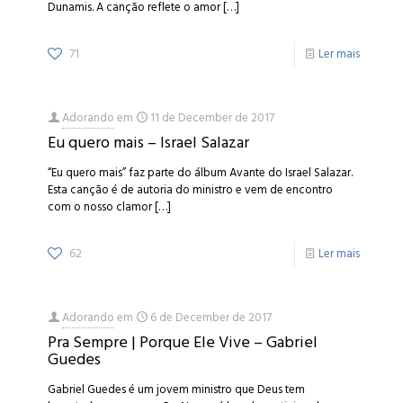
Dunamis. A canção reflete o amor
[…]
71
Ler mais
Adorando
em
11 de December de 2017
Eu quero mais – Israel Salazar
“Eu quero mais” faz parte do álbum Avante do Israel Salazar.
Esta canção é de autoria do ministro e vem de encontro
com o nosso clamor
[…]
62
Ler mais
Adorando
em
6 de December de 2017
Pra Sempre | Porque Ele Vive – Gabriel
Guedes
Gabriel Guedes é um jovem ministro que Deus tem