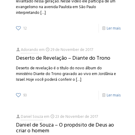
levantado nessa geração. Nesse vídeo ele participa de um
evangelismo na avenida Paulista em São Paulo
interpretando
[…]
12
Ler mais
Adorando
em
29 de November de 2017
Deserto de Revelação – Diante do Trono
Deserto de revelação é o título do novo álbum do
ministério Diante do Trono gravado ao vivo em Jordânia e
Israel. Hoje você poderá conferir o
[…]
93
Ler mais
Daniel Souza
em
23 de November de 2017
Daniel de Souza – O propósito de Deus ao
criar o homem