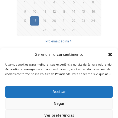
1
2
3
4
5
6
7
8
9
10
11
12
13
14
15
16
17
18
19
20
21
22
23
24
25
26
27
28
Próxima página
Gerenciar o consentimento
Alameda Oscar Niemeyer, 1033 – 7º Andar - Portaria 04, Vila da
Usamos cookies para melhorar sua experiência no site da Editora Adorando.
Serra - Nova Lima/MG, CEP: 34006-065 - MG
Ao continuar navegando em adorando.com.br, você concorda com o uso de
CONTATO:
editora@adorando.com.br
cookies conforme nossa Política de Privacidade. Para saber mais, clique aqui.
Aceitar
Negar
© Editora Adorando 2026. Todos os direitos reservados.
Consulte nossa
política de privacidade
.
Ver preferências