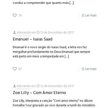
conduz a compreender que quanto mais
[…]
39
Ler mais
Adorando
em
13 de December de 2017
Emanuel – Isaias Saad
Emanuel é o novo single do Isaias Saad, a letra nos faz
mergulhar profundamente no Deus Emanuel que sempre
está perto em meio a tempestade em
[…]
87
Ler mais
Adorando
em
12 de December de 2017
Zoe Lilly – Com Amor Eterno
Zoe Lilly, interpreta a canção “Com amor eterno” no álbum
Fornalha Tour gravado ao vivo durante a turnê do ministério