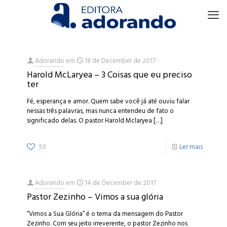
Adorando
em
18 de December de 2017
Harold McLaryea – 3 Coisas que eu preciso
ter
Fé, esperança e amor. Quem sabe você já até ouviu falar
nessas três palavras, mas nunca entendeu de fato o
significado delas. O pastor Harold Mclaryea
[…]
59
Ler mais
Adorando
em
14 de December de 2017
Pastor Zezinho – Vimos a sua glória
“Vimos a Sua Glória” é o tema da mensagem do Pastor
Zezinho. Com seu jeito irreverente, o pastor Zezinho nos