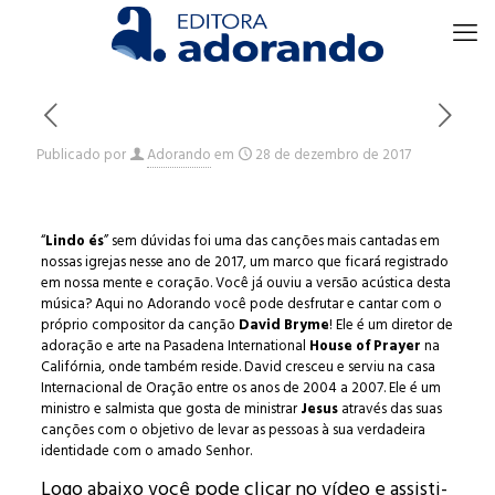
Publicado por
Adorando
em
28 de dezembro de 2017
“
Lindo és
” sem dúvidas foi uma das canções mais cantadas em
nossas igrejas nesse ano de 2017, um marco que ficará registrado
em nossa mente e coração. Você já ouviu a versão acústica desta
música? Aqui no Adorando você pode desfrutar e cantar com o
próprio compositor da canção
David Bryme
! Ele é um diretor de
adoração e arte na Pasadena International
House of Prayer
na
Califórnia, onde também reside. David cresceu e serviu na casa
Internacional de Oração entre os anos de 2004 a 2007. Ele é um
ministro e salmista que gosta de ministrar
Jesus
através das suas
canções com o objetivo de levar as pessoas à sua verdadeira
identidade com o amado Senhor.
Logo abaixo você pode clicar no vídeo e assisti-