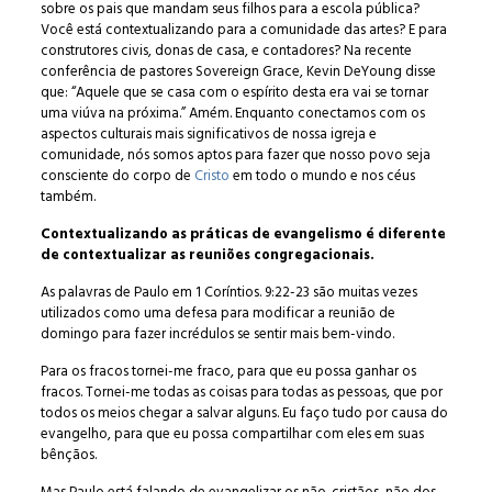
sobre os pais que mandam seus filhos para a escola pública?
Você está contextualizando para a comunidade das artes? E para
construtores civis, donas de casa, e contadores? Na recente
conferência de pastores Sovereign Grace, Kevin DeYoung disse
que: “Aquele que se casa com o espírito desta era vai se tornar
uma viúva na próxima.” Amém. Enquanto conectamos com os
aspectos culturais mais significativos de nossa igreja e
comunidade, nós somos aptos para fazer que nosso povo seja
consciente do corpo de
Cristo
em todo o mundo e nos céus
também.
Contextualizando as práticas de evangelismo é diferente
de contextualizar as reuniões congregacionais.
As palavras de Paulo em 1 Coríntios. 9:22-23 são muitas vezes
utilizados como uma defesa para modificar a reunião de
domingo para fazer incrédulos se sentir mais bem-vindo.
Para os fracos tornei-me fraco, para que eu possa ganhar os
fracos. Tornei-me todas as coisas para todas as pessoas, que por
todos os meios chegar a salvar alguns. Eu faço tudo por causa do
evangelho, para que eu possa compartilhar com eles em suas
bênçãos.