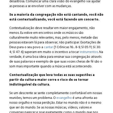
desastrosa. Comunicar uma clara visão do evangelho vai ajudar
as pessoas a se envolver com as mudanças.
Se a maioria da congregação não está cantando, você não
está contextualizando, você está fazendo um concerto.
Contextualização deve resultar em maior engajamento, não
menos. Eu estive em encontros onde os músicos são
culturalmente muito relevantes, mas, pelo menos, metade das
pessoas estavam lá para observar, não participar. Exortações de
Deus para o seu povo a
cantar
(1 Crônicas 16:.. 8-9; Sl 05:11; Sl. 30:
4; Sl 47: 6) superam em muito o incentivo a tocar
instrumentos
. Na
verdade, é uma boa ideia para ensinar sua congregação através
de suas palavras e exemplo de que suas vozes cheias de fé são o
som mais importante quando a música está acontecendo.
Contextualização que leva todas as suas sugestões a
partir da cultura maior corre o risco de se tornar
indistinguível da cultura.
Se um descrente se sente completamente confortável em nossas
reuniões, temos um problema. O
evangelho
é uma afronta ao
nosso orgulho e nossa perdição. Estar no mundo não é o mesmo
que ser do mundo. Se as nossas músicas, vídeos, valores e
conversas parecer e soar exatamente como o mundo que nos