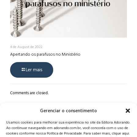
4 de August de 2022
Apertando os parafusos no Ministério
Ler mais
Comments are closed.
Gerenciar o consentimento
Alameda Oscar Niemeyer, 1033 – 7º Andar - Portaria 04, Vila da
Usamos cookies para melhorar sua experiência no site da Editora Adorando.
Serra - Nova Lima/MG, CEP: 34006-065 - MG
Ao continuar navegando em adorando.com.br, você concorda com o uso de
CONTATO:
editora@adorando.com.br
cookies conforme nossa Política de Privacidade. Para saber mais, clique aqui.