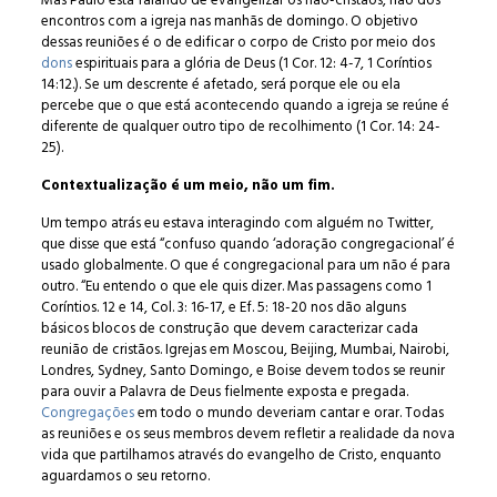
Mas Paulo está falando de evangelizar os não-cristãos, não dos
encontros com a igreja nas manhãs de domingo. O objetivo
dessas reuniões é o de edificar o corpo de Cristo por meio dos
dons
espirituais para a glória de Deus (1 Cor. 12: 4-7, 1 Coríntios
14:12.). Se um descrente é afetado, será porque ele ou ela
percebe que o que está acontecendo quando a igreja se reúne é
diferente de qualquer outro tipo de recolhimento (1 Cor. 14: 24-
25).
Contextualização é um meio, não um fim.
Um tempo atrás eu estava interagindo com alguém no Twitter,
que disse que está “confuso quando ‘adoração congregacional’ é
usado globalmente. O que é congregacional para um não é para
outro. “Eu entendo o que ele quis dizer. Mas passagens como 1
Coríntios. 12 e 14, Col. 3: 16-17, e Ef. 5: 18-20 nos dão alguns
básicos blocos de construção que devem caracterizar cada
reunião de cristãos. Igrejas em Moscou, Beijing, Mumbai, Nairobi,
Londres, Sydney, Santo Domingo, e Boise devem todos se reunir
para ouvir a Palavra de Deus fielmente exposta e pregada.
Congregações
em todo o mundo deveriam cantar e orar. Todas
as reuniões e os seus membros devem refletir a realidade da nova
vida que partilhamos através do evangelho de Cristo, enquanto
aguardamos o seu retorno.