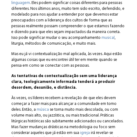
linguagem
. Eles podem significar coisas diferentes para pessoas
diferentes. Nos últimos anos, muito tem sido escrito, defendido, e
modelado para nos ajudar a entender por que devemos estar
preocupados com a liderança dos cultos de forma que as
pessoas realmente possam compreender o que estamos fazendo
e dizendo para que eles sejam impactados da maneira correta.
Isso pode significar mudar o seu acompanhamento
musical
,
liturgia, métodos de comunicação, e muito mais.
Mas eu já vi contextualização mal aplicada, às vezes. Aqui estão
algumas coisas que eu encontrei útil ter em mente quando se
pensa em como se conectar com as pessoas.
As tentativas de contextualização sem uma liderança
clara, teologicamente informada tenderá a produzir
desordem, desunião, e distância.
Às vezes, os líderes recebem a revelação de que eles devem
começar a fazer mais para alcançar a comunidade em torno
deles. Então, a
música
se torna muito mais descolada, ou com
volume mais alto, ou jazzística, ou mais tradicional. Práticas
litúrgicas históricas são subitamente adicionados ou cancelados.
Mas fazer mudanças drásticas na metodologia ou foco sem
considerar aqueles que já estão em sua
igreja
irá revelar-se