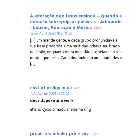
A adoração que Jesus ensinou – Quando a
emoção sobrepuja as palavras - Adorando
- Louvor, Adoração e Música
says:
12 de April de 2019 at 15:50
[…] um mar de gente, e cada grupo pronunciava a
sua frase preferida. Uma multidão gritava seu brado
de júbilo, enquanto outra multidão esgoelava ao seu
modo, que festa! Cada discípulo em uma parte deste
[…]
cost of priligy in uk
says:
1 de July de 2021 at 22:02
does dapoxetine work
attend cystoid macular edema king
proair hfa inhaler price cvs
says: