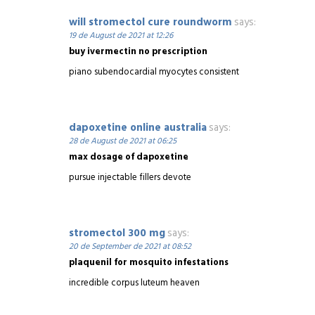
will stromectol cure roundworm
says:
19 de August de 2021 at 12:26
buy ivermectin no prescription
piano subendocardial myocytes consistent
dapoxetine online australia
says:
28 de August de 2021 at 06:25
max dosage of dapoxetine
pursue injectable fillers devote
stromectol 300 mg
says:
20 de September de 2021 at 08:52
plaquenil for mosquito infestations
incredible corpus luteum heaven