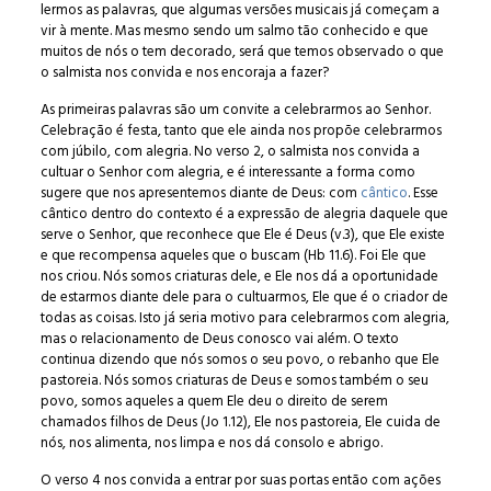
lermos as palavras, que algumas versões musicais já começam a
vir à mente. Mas mesmo sendo um salmo tão conhecido e que
muitos de nós o tem decorado, será que temos observado o que
o salmista nos convida e nos encoraja a fazer?
As primeiras palavras são um convite a celebrarmos ao Senhor.
Celebração é festa, tanto que ele ainda nos propõe celebrarmos
com júbilo, com alegria. No verso 2, o salmista nos convida a
cultuar o Senhor com alegria, e é interessante a forma como
sugere que nos apresentemos diante de Deus: com
cântico
. Esse
cântico dentro do contexto é a expressão de alegria daquele que
serve o Senhor, que reconhece que Ele é Deus (v.3), que Ele existe
e que recompensa aqueles que o buscam (Hb 11.6). Foi Ele que
nos criou. Nós somos criaturas dele, e Ele nos dá a oportunidade
de estarmos diante dele para o cultuarmos, Ele que é o criador de
todas as coisas. Isto já seria motivo para celebrarmos com alegria,
mas o relacionamento de Deus conosco vai além. O texto
continua dizendo que nós somos o seu povo, o rebanho que Ele
pastoreia. Nós somos criaturas de Deus e somos também o seu
povo, somos aqueles a quem Ele deu o direito de serem
chamados filhos de Deus (Jo 1.12), Ele nos pastoreia, Ele cuida de
nós, nos alimenta, nos limpa e nos dá consolo e abrigo.
O verso 4 nos convida a entrar por suas portas então com ações