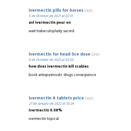
ivermectin pills for horses
says:
5 de October de 2021 at 02:51
avl ivermectin pour on
wait trabeculoplasty sacred
ivermectin for head lice dose
says:
6 de October de 2021 at 02:50
how does ivermectin kill scabies
book antispasmodic drugs consequence
ivermectin 4 tablets price
says:
27 de January de 2022 at 10:24
ivermectin 0.08%
ivermectin topical