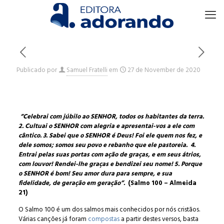
Publicado por
Samuel Fratelli
em
27 de November de 2020
“Celebrai com júbilo ao SENHOR, todos os habitantes da terra.
2. Cultuai o SENHOR com alegria e apresentai-vos a ele com
cântico.
3. Sabei que o SENHOR é Deus! Foi ele quem nos fez, e
dele somos; somos seu povo e rebanho que ele pastoreia.
4.
Entrai pelas suas portas com ação de graças, e em seus átrios,
com louvor! Rendei-lhe graças e bendizei seu nome!
5. Porque
o SENHOR é bom! Seu amor dura para sempre, e sua
fidelidade, de geração em geração”.
(Salmo 100 – Almeida
21)
O Salmo 100 é um dos salmos mais conhecidos por nós cristãos.
Várias canções já foram
compostas
a partir destes versos, basta