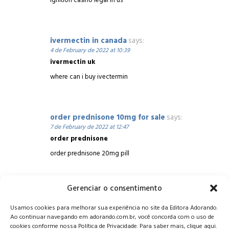
ignition casino legal in us
ivermectin in canada
says:
4 de February de 2022 at 10:39
ivermectin uk
where can i buy ivectermin
order prednisone 10mg for sale
says:
7 de February de 2022 at 12:47
order prednisone
order prednisone 20mg pill
Gerenciar o consentimento
Alameda Oscar Niemeyer, 1033 – 7º Andar - Portaria 04, Vila da
Usamos cookies para melhorar sua experiência no site da Editora Adorando.
Serra - Nova Lima/MG, CEP: 34006-065 - MG
Ao continuar navegando em adorando.com.br, você concorda com o uso de
CONTATO:
editora@adorando.com.br
cookies conforme nossa Política de Privacidade. Para saber mais, clique aqui.