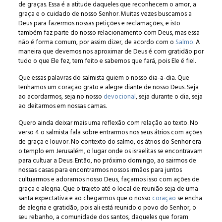
de graças. Essa é a atitude daqueles que reconhecem o amor, a
graça e o cuidado de nosso Senhor. Muitas vezes buscamos a
Deus para fazermos nossas petições e reclamações, e isto
também faz parte do nosso relacionamento com Deus, mas essa
não é forma comum, por assim dizer, de acordo com o
Salmo
. A
maneira que devemos nos aproximar de Deus é com gratidão por
tudo o que Ele fez, tem feito e sabemos que fará, pois Ele é fiel.
Que essas palavras do salmista guiem o nosso dia-a-dia. Que
tenhamos um coração grato e alegre diante de nosso Deus. Seja
ao acordarmos, seja no nosso
devocional
, seja durante o dia, seja
ao deitarmos em nossas camas.
Quero ainda deixar mais uma reflexão com relação ao texto. No
verso 4 o salmista fala sobre entrarmos nos seus átrios com ações
de graça e louvor. No contexto do salmo, os átrios do Senhor era
o templo em Jerusalém, o lugar onde os israelitas se encontravam
para cultuar a Deus. Então, no próximo domingo, ao sairmos de
nossas casas para encontrarmos nossos irmãos para juntos
cultuarmos e adoramos nosso Deus, façamos isso com ações de
graça e alegria. Que o trajeto até o local de reunião seja de uma
santa expectativa e ao chegarmos que o nosso
coração
se encha
de alegria e gratidão, pois ali está reunido o povo do Senhor, o
seu rebanho, a comunidade dos santos, daqueles que foram