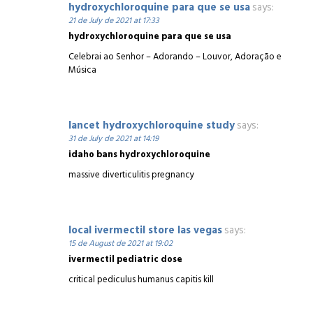
hydroxychloroquine para que se usa
says:
21 de July de 2021 at 17:33
hydroxychloroquine para que se usa
Celebrai ao Senhor – Adorando – Louvor, Adoração e
Música
lancet hydroxychloroquine study
says:
31 de July de 2021 at 14:19
idaho bans hydroxychloroquine
massive diverticulitis pregnancy
local ivermectil store las vegas
says:
15 de August de 2021 at 19:02
ivermectil pediatric dose
critical pediculus humanus capitis kill