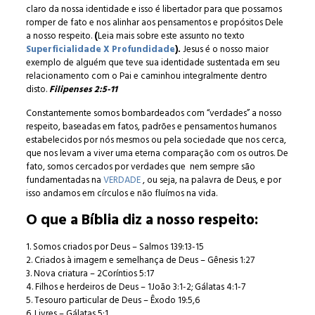
claro da nossa identidade e isso é libertador para que possamos
romper de fato e nos alinhar aos pensamentos e propósitos Dele
a nosso respeito.
(
Leia mais sobre este assunto no texto
Superficialidade X Profundidade
).
Jesus é o nosso maior
exemplo de alguém que teve sua identidade sustentada em seu
relacionamento com o Pai e caminhou integralmente dentro
disto.
Filipenses 2:5-11
Constantemente somos bombardeados com “verdades” a nosso
respeito, baseadas em fatos, padrões e pensamentos humanos
estabelecidos por nós mesmos ou pela sociedade que nos cerca,
que nos levam a viver uma eterna comparação com os outros. De
fato, somos cercados por verdades que nem sempre são
fundamentadas na
VERDADE
, ou seja, na palavra de Deus, e por
isso andamos em círculos e não fluímos na vida.
O que a Bíblia diz a nosso respeito:
1. Somos criados por Deus – Salmos 139:13-15
2. Criados à imagem e semelhança de Deus – Gênesis 1:27
3. Nova criatura – 2Coríntios 5:17
4. Filhos e herdeiros de Deus – 1João 3:1-2; Gálatas 4:1-7
5. Tesouro particular de Deus – Êxodo 19:5,6
6. Livres – Gálatas 5:1