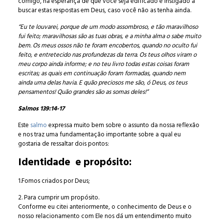
comigo, na esperança de que você seja edificado e instigado a
buscar estas respostas em Deus, caso você não as tenha ainda.
“Eu te louvarei, porque de um modo assombroso, e tão maravilhoso
fui feito; maravilhosas são as tuas obras, e a minha alma o sabe muito
bem.
Os meus ossos não te foram encobertos, quando no oculto fui
feito, e entretecido nas profundezas da terra.
Os teus olhos viram o
meu corpo ainda informe; e no teu livro todas estas coisas foram
escritas; as quais em continuação foram formadas, quando nem
ainda uma delas havia.
E quão preciosos me são, ó Deus, os teus
pensamentos! Quão grandes são as somas deles!”
Salmos 139:14-17
Este
salmo
expressa muito bem sobre o assunto da nossa reflexão
e nos traz uma fundamentação importante sobre a qual eu
gostaria de ressaltar dois pontos:
Identidade e propósito:
1.Fomos criados por Deus;
2. Para cumprir um propósito.
Conforme eu citei anteriormente, o conhecimento de Deus e o
nosso relacionamento com Ele nos dá um entendimento muito