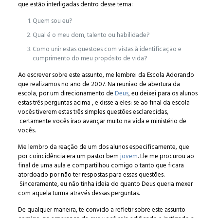
que estão interligadas dentro desse tema:
Quem sou eu?
Qual é o meu dom, talento ou habilidade?
Como unir estas questões com vistas à identificação e
cumprimento do meu propósito de vida?
Ao escrever sobre este assunto, me lembrei da Escola Adorando
que realizamos no ano de 2007. Na reunião de abertura da
escola, por um direcionamento de
Deus
, eu deixei para os alunos
estas três perguntas acima , e disse a eles: se ao final da escola
vocês tiverem estas três simples questões esclarecidas,
certamente vocês irão avançar muito na vida e ministério de
vocês.
Me lembro da reação de um dos alunos especificamente, que
por coincidência era um pastor bem
jovem
. Ele me procurou ao
final de uma aula e compartilhou comigo o tanto que ficara
atordoado por não ter respostas para essas questões.
Sinceramente, eu não tinha ideia do quanto Deus queria mexer
com aquela turma através dessas perguntas.
De qualquer maneira, te convido a refletir sobre este assunto