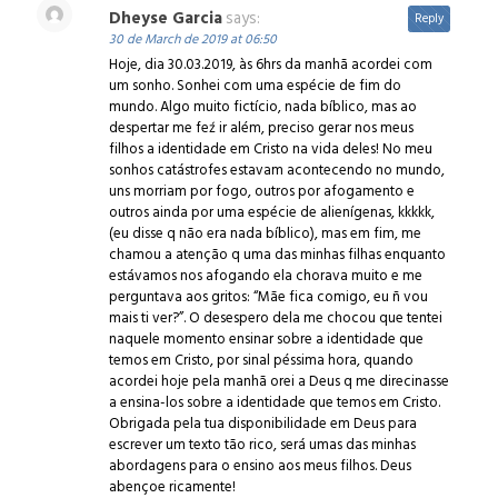
Dheyse Garcia
says:
Reply
30 de March de 2019 at 06:50
Hoje, dia 30.03.2019, às 6hrs da manhã acordei com
um sonho. Sonhei com uma espécie de fim do
mundo. Algo muito fictício, nada bíblico, mas ao
despertar me feź ir além, preciso gerar nos meus
filhos a identidade em Cristo na vida deles! No meu
sonhos catástrofes estavam acontecendo no mundo,
uns morriam por fogo, outros por afogamento e
outros ainda por uma espécie de alienígenas, kkkkk,
(eu disse q não era nada bíblico), mas em fim, me
chamou a atenção q uma das minhas filhas enquanto
estávamos nos afogando ela chorava muito e me
perguntava aos gritos: “Mãe fica comigo, eu ñ vou
mais ti ver?”. O desespero dela me chocou que tentei
naquele momento ensinar sobre a identidade que
temos em Cristo, por sinal péssima hora, quando
acordei hoje pela manhã orei a Deus q me direcinasse
a ensina-los sobre a identidade que temos em Cristo.
Obrigada pela tua disponibilidade em Deus para
escrever um texto tão rico, será umas das minhas
abordagens para o ensino aos meus filhos. Deus
abençoe ricamente!