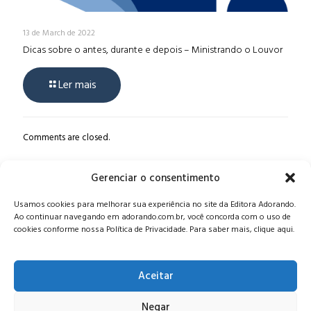
13 de March de 2022
Dicas sobre o antes, durante e depois – Ministrando o Louvor
Ler mais
Comments are closed.
Gerenciar o consentimento
Alameda Oscar Niemeyer, 1033 – 7º Andar - Portaria 04, Vila da
Usamos cookies para melhorar sua experiência no site da Editora Adorando.
Serra - Nova Lima/MG, CEP: 34006-065 - MG
Ao continuar navegando em adorando.com.br, você concorda com o uso de
CONTATO:
editora@adorando.com.br
cookies conforme nossa Política de Privacidade. Para saber mais, clique aqui.
Aceitar
Negar