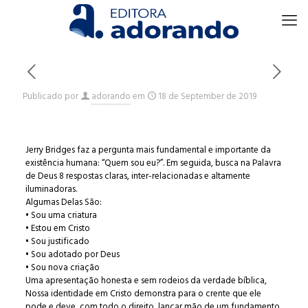
Publicado por
adorando
em
18 de September de 2019
Jerry Bridges faz a pergunta mais fundamental e importante da
existência humana: “Quem sou eu?”. Em seguida, busca na Palavra
de Deus 8 respostas claras, inter-relacionadas e altamente
iluminadoras.
Algumas Delas São:
• Sou uma criatura
• Estou em Cristo
• Sou justificado
• Sou adotado por Deus
• Sou nova criação
Uma apresentação honesta e sem rodeios da verdade bíblica,
Nossa identidade em Cristo demonstra para o crente que ele
pode e deve, com todo o direito, lançar mão de um fundamento