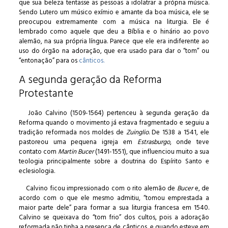
que sua beleza tentasse as pessoas a idolatrar a própria música.
Sendo Lutero um músico exímio e amante da boa música, ele se
preocupou extremamente com a música na liturgia. Ele é
lembrado como aquele que deu a Bíblia e o hinário ao povo
alemão, na sua própria língua. Parece que ele era indiferente ao
uso do órgão na adoração, que era usado para dar o “tom” ou
“entonação” para os
cânticos.
A segunda geração da Reforma
Protestante
João Calvino (1509-1564) pertenceu à segunda geração da
Reforma quando o movimento já estava fragmentado e seguiu a
tradição reformada nos moldes de
Zuinglio
. De 1538 a 1541, ele
pastoreou uma pequena igreja em
Estrasburgo
, onde teve
contato com
Martin Bucer
(1491-1551), que influenciou muito a sua
teologia principalmente sobre a doutrina do Espírito Santo e
eclesiologia.
Calvino ficou impressionado com o rito alemão de
Bucer
e, de
acordo com o que ele mesmo admitiu, “tomou emprestada a
maior parte dele” para formar a sua liturgia francesa em 1540.
Calvino se queixava do “tom frio” dos cultos, pois a adoração
reformada não tinha a presença de cânticos, e quando esteve em