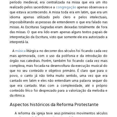
período medieval, era centralizada na missa que era um rito
realizado pelos sacerdotes e a
congregação
apenas observava o
que estava acontecendo. A missa toda era em latim, que era um
idioma apenas utilizado pelo clero e pelos intelectuais,
impossibilitando as pessoas de entenderem o que era falado nas
missas. As Escrituras Sagradas eram deixadas totalmente de fora
das missas. O que era lido eram apenas alguns textos papais de
interpretação da Escritura, visto que somente ele era autorizado a
interpretá-la.
A
música
litúrgica no decorrer dos séculos foi ficando cada vez
mais aprimorada, com o uso da polifonia e da introdução do
órgão nas catedrais. Porém, também foi ficando cada vez mais
complexa, mais focada na desenvoltura da execução musical do
que no seu conteúdo e objetivo primário. É claro que para o
povo, o canto já não tinha muito sentido, uma vez que era
cantado em latim e eles não entendiam uma palavra sequer do
que era cantado. Mas com a complexidade, até o próprio
conteúdo lírico foi desprezado para a valorização da melodia e
da rítmica.
Aspectos históricos da Reforma Protestante
A reforma da igreja teve seus primeiros movimentos séculos