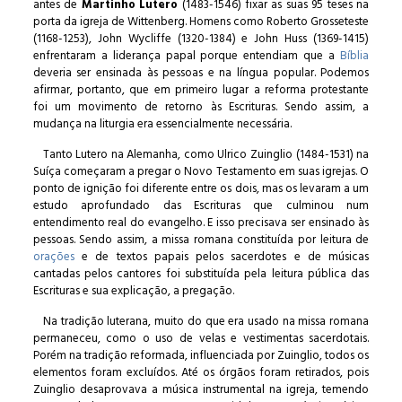
antes de
Martinho Lutero
(1483-1546) fixar as suas 95 teses na
porta da igreja de Wittenberg. Homens como Roberto Grosseteste
(1168-1253), John Wycliffe (1320-1384) e John Huss (1369-1415)
enfrentaram a liderança papal porque entendiam que a
Bíblia
deveria ser ensinada às pessoas e na língua popular. Podemos
afirmar, portanto, que em primeiro lugar a reforma protestante
foi um movimento de retorno às Escrituras. Sendo assim, a
mudança na liturgia era essencialmente necessária.
Tanto Lutero na Alemanha, como Ulrico Zuinglio (1484-1531) na
Suíça começaram a pregar o Novo Testamento em suas igrejas. O
ponto de ignição foi diferente entre os dois, mas os levaram a um
estudo aprofundado das Escrituras que culminou num
entendimento real do evangelho. E isso precisava ser ensinado às
pessoas. Sendo assim, a missa romana constituída por leitura de
orações
e de textos papais pelos sacerdotes e de músicas
cantadas pelos cantores foi substituída pela leitura pública das
Escrituras e sua explicação, a pregação.
Na tradição luterana, muito do que era usado na missa romana
permaneceu, como o uso de velas e vestimentas sacerdotais.
Porém na tradição reformada, influenciada por Zuinglio, todos os
elementos foram excluídos. Até os órgãos foram retirados, pois
Zuinglio desaprovava a música instrumental na igreja, temendo