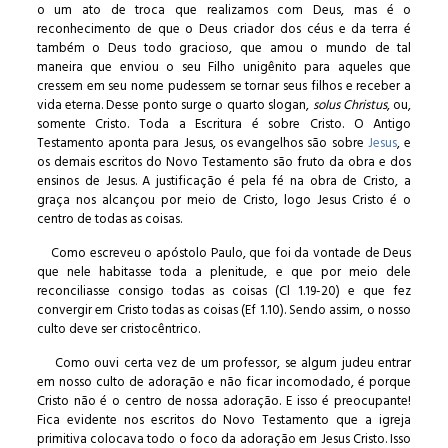
o um ato de troca que realizamos com Deus, mas é o
reconhecimento de que o Deus criador dos céus e da terra é
também o Deus todo gracioso, que amou o mundo de tal
maneira que enviou o seu Filho unigênito para aqueles que
cressem em seu nome pudessem se tornar seus filhos e receber a
vida eterna. Desse ponto surge o quarto slogan,
solus Christus
, ou,
somente Cristo. Toda a Escritura é sobre Cristo. O Antigo
Testamento aponta para Jesus, os evangelhos são sobre
Jesus
, e
os demais escritos do Novo Testamento são fruto da obra e dos
ensinos de Jesus. A justificação é pela fé na obra de Cristo, a
graça nos alcançou por meio de Cristo, logo Jesus Cristo é o
centro de todas as coisas.
Como escreveu o apóstolo Paulo, que foi da vontade de Deus
que nele habitasse toda a plenitude, e que por meio dele
reconciliasse consigo todas as coisas (Cl 1.19-20) e que fez
convergir em Cristo todas as coisas (Ef 1.10). Sendo assim, o nosso
culto deve ser cristocêntrico.
Como ouvi certa vez de um professor, se algum judeu entrar
em nosso culto de adoração e não ficar incomodado, é porque
Cristo não é o centro de nossa adoração. E isso é preocupante!
Fica evidente nos escritos do Novo Testamento que a igreja
primitiva colocava todo o foco da adoração em Jesus Cristo. Isso