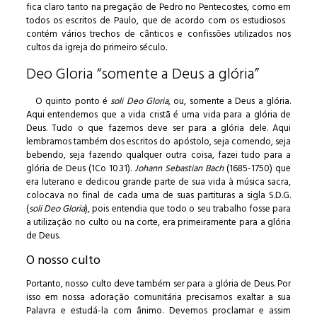
fica claro tanto na pregação de Pedro no Pentecostes, como em
todos os escritos de Paulo, que de acordo com os estudiosos
contém vários trechos de cânticos e confissões utilizados nos
cultos da igreja do primeiro século.
Deo Gloria “somente a Deus a glória”
O quinto ponto é
soli Deo Gloria
, ou, somente a Deus a glória.
Aqui entendemos que a vida cristã é uma vida para a glória de
Deus. Tudo o que fazemos deve ser para a glória dele. Aqui
lembramos também dos escritos do apóstolo, seja comendo, seja
bebendo, seja fazendo qualquer outra coisa, fazei tudo para a
glória de Deus (1Co 10.31).
Johann Sebastian Bach
(1685-1750) que
era luterano e dedicou grande parte de sua vida à música sacra,
colocava no final de cada uma de suas partituras a sigla S.D.G.
(
soli Deo Gloria
), pois entendia que todo o seu trabalho fosse para
a utilização no culto ou na corte, era primeiramente para a glória
de Deus.
O nosso culto
Portanto, nosso culto deve também ser para a glória de Deus. Por
isso em nossa adoração comunitária precisamos exaltar a sua
Palavra e estudá-la com ânimo. Devemos proclamar e assim