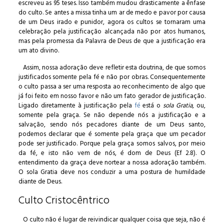
escreveu as 95 teses. Isso também mudou drasticamente a ênfase
do culto. Se antes a missa tinha um ar de medo e pavor por causa
de um Deus irado e punidor, agora os cultos se tornaram uma
celebração pela justificação alcançada não por atos humanos,
mas pela promessa da Palavra de Deus de que a justificação era
um ato divino.
Assim, nossa adoração deve refletir esta doutrina, de que somos
justificados somente pela fé e não por obras. Consequentemente
o culto passa a ser uma resposta ao reconhecimento de algo que
já foi feito em nosso favor e não um fato gerador de justificação.
Ligado diretamente à justificação pela
fé
está o
sola Gratia
, ou,
somente pela graça. Se não depende nós a justificação e a
salvação, sendo nós pecadores diante de um Deus santo,
podemos declarar que é somente pela graça que um pecador
pode ser justificado. Porque pela graça somos salvos, por meio
da fé, e isto não vem de nós, é dom de Deus (Ef 2.8). O
entendimento da graça deve nortear a nossa adoração também.
O sola Gratia deve nos conduzir a uma postura de humildade
diante de Deus.
Culto Cristocêntrico
O culto não é lugar de reivindicar qualquer coisa que seja, não é