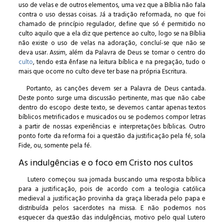
uso de velas e de outros elementos, uma vez que a Bíblia não fala
contra o uso dessas coisas. Já a tradição reformada, no que foi
chamado de princípio regulador, define que só é permitido no
culto aquilo que a ela diz que pertence ao culto, logo se na Bíblia
não existe o uso de velas na adoração, concluí-se que não se
deva usar. Assim, além da Palavra de Deus se tornar o centro do
culto
, tendo esta ênfase na leitura bíblica e na pregação, tudo o
mais que ocorre no culto deve ter base na própria Escritura.
Portanto, as canções devem ser a Palavra de Deus cantada.
Deste ponto surge uma discussão pertinente, mas que não cabe
dentro do escopo deste texto, se devemos cantar apenas textos
bíblicos metrificados e musicados ou se podemos compor letras
a partir de nossas experiências e interpretações bíblicas. Outro
ponto forte da reforma foi a questão da justificação pela fé, sola
Fide, ou, somente pela fé.
As indulgências e o foco em Cristo nos cultos
Lutero começou sua jornada buscando uma resposta bíblica
para a justificação, pois de acordo com a teologia católica
medieval a justificação provinha da graça liberada pelo papa e
distribuída pelos sacerdotes na missa. E não podemos nos
esquecer da questão das indulgências, motivo pelo qual Lutero