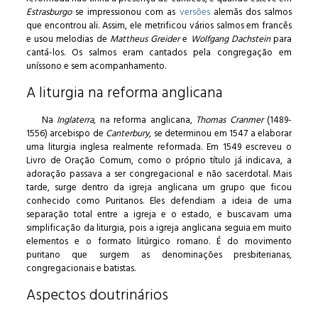
Estrasburgo
se impressionou com as
versões
alemãs dos salmos
que encontrou ali. Assim, ele metrificou vários salmos em francês
e usou melodias de
Mattheus Greider
e
Wolfgang Dachstein
para
cantá-los. Os salmos eram cantados pela congregação em
uníssono e sem acompanhamento.
A liturgia na reforma anglicana
Na
Inglaterra
, na reforma anglicana,
Thomas Cranmer
(1489-
1556) arcebispo de
Canterbury
, se determinou em 1547 a elaborar
uma liturgia inglesa realmente reformada. Em 1549 escreveu o
Livro de Oração Comum, como o próprio título já indicava, a
adoração passava a ser congregacional e não sacerdotal. Mais
tarde, surge dentro da igreja anglicana um grupo que ficou
conhecido como Puritanos. Eles defendiam a ideia de uma
separação total entre a igreja e o estado, e buscavam uma
simplificação da liturgia, pois a igreja anglicana seguia em muito
elementos e o formato litúrgico romano. É do movimento
puritano que surgem as denominações presbiterianas,
congregacionais e batistas.
Aspectos doutrinários