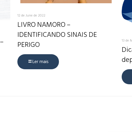
12 de June de 2022
LIVRO NAMORO –
IDENTIFICANDO SINAIS DE
 –
13 de 
PERIGO
Dic
dep
Ler mais