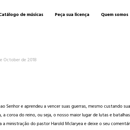
Catálogo de músicas
Peça sua licença
Quem somos
de October de 2018
l ao Senhor e aprendeu a vencer suas guerras, mesmo custando sua 
, a coroa do reino, ou seja, o nosso maior lugar de lutas e batal
 a ministração do pastor Harold Mclaryea e deixe o seu comentár