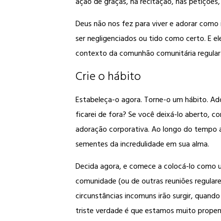
ação de graças, na recitação, nas petições
Deus não nos fez para viver e adorar como i
ser negligenciados ou tido como certo. E 
contexto da comunhão comunitária regular
Crie o hábito
Estabeleça-o agora. Torne-o um hábito. Ado
ficarei de fora? Se você deixá-lo aberto, 
adoração corporativa. Ao longo do tempo a s
sementes da incredulidade em sua alma.
Decida agora, e comece a colocá-lo como u
comunidade (ou de outras reuniões regulares
circunstâncias incomuns irão surgir, quando
triste verdade é que estamos muito propens