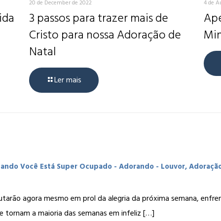
20 de December de 2022
4 de A
ida
3 passos para trazer mais de
Ape
Cristo para nossa Adoração de
Min
Natal
Ler mais
Quando Você Está Super Ocupado - Adorando - Louvor, Adoraçã
utarão agora mesmo em prol da alegria da próxima semana, enfre
 tornam a maioria das semanas em infeliz […]