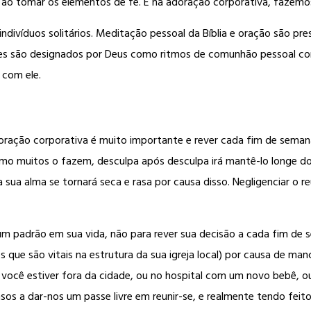
, ao tomar os elementos de fé. E na adoração corporativa, fazemo
ndivíduos solitários. Meditação pessoal da Bíblia e oração são pre
eles são designados por Deus como ritmos de comunhão pessoal c
 com ele.
ração corporativa é muito importante e rever cada fim de semana 
como muitos o fazem, desculpa após desculpa irá mantê-lo longe d
ua alma se tornará seca e rasa por causa disso. Negligenciar o reu
m padrão em sua vida, não para rever sua decisão a cada fim de s
 que são vitais na estrutura da sua igreja local) por causa de ma
 você estiver fora da cidade, ou no hospital com um novo bebê, ou
os a dar-nos um passe livre em reunir-se, e realmente tendo feito