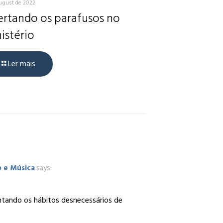
ugust de 2022
rtando os parafusos no
istério
Ler mais
o e Música
says:
ntando os hábitos desnecessários de