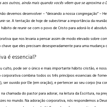
s aos outros, ainda mais quando vocês vêem que se aproxima o D
 não devemos desenvolver – “deixando a nossa congregação” – H
eunir-se. A tentação de hoje de subestimar a importância da reuniã
 o hábito de reunir-se com o povo de Cristo para adorá-lo é absoluta
rativa que nos levaria a pensar assim de modo elevado sobre como
ito chave que eles precisam desesperadamente para uma mudança d
va é essencial?
u culto, pode ser o único e mais importante hábito cristão, e nossa
corporativa combina todos os três princípios essenciais de forn
a), ser ouvido por Ele (em oração), e pertencer ao seu corpo (na co
na chamada do pastor para adorar, na leitura da Escritura, na pre
 luzes no mundo. Na adoração corporativa, nós respondemos a Deu