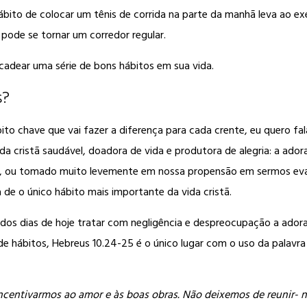
ábito de colocar um tênis de corrida na parte da manhã leva ao e
 pode se tornar um corredor regular.
cadear uma série de bons hábitos em sua vida.
s?
o chave que vai fazer a diferença para cada crente, eu quero fa
 cristã saudável, doadora de vida e produtora de alegria: a adora
 ou tomado muito levemente em nossa propensão em sermos evas
de o único hábito mais importante da vida cristã.
s dias de hoje tratar com negligência e despreocupação a adoraç
e hábitos, Hebreus 10.24-25 é o único lugar com o uso da palavra
ncentivarmos ao amor e às boas obras. Não deixemos de reunir- 