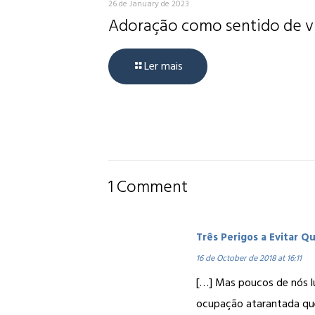
26 de January de 2023
Adoração como sentido de v
Ler mais
1 Comment
Três Perigos a Evitar 
16 de October de 2018 at 16:11
[…] Mas poucos de nós l
ocupação atarantada que