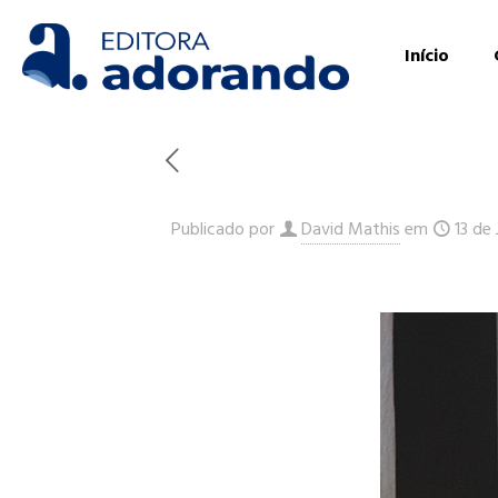
Início
Publicado por
David Mathis
em
13 de