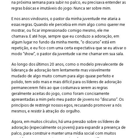
na próxima semana para subir no palco, eu precisava entender as
regras básicas e imutáveis do jogo: Nunca ser sobre mim.
E nos anos vindouros, o pastor da minha juventude me ataria a
essas regras. Quando ele percebia em mim algo como querer me
mostrar, ou ficar impressionado comigo mesmo, ele me
chamava. E até hoje, sempre que eu conduzo a adoração, em
algum lugar no fundo da minha mente, “o discurso” está em
repetição, e eu fico com uma certa expectativa que se eu ativar o
modo “show”, o pastor da juventude vai me chamar em sua sala.
Ao longo dos últimos 20 anos, como o modelo prevalecente de
liderança de adoração tem lentamente mas visivelmente
mudado de algo muito comum para algo quase perfeito e
polido, tem sido mais e mais difícil para os líderes de adoração
permanecerem fiéis ao que costumava serem as regras
geralmente aceitas do jogo, como foram concisamente
apresentadas a mim pelo meu pastor de jovens no “discurso”. Os
princípios de restringir nossos egos, recusando promover a nós
mesmos, e resistir à atração do orgulho.
Agora, em muitos círculos, há uma pressão sobre os líderes de
adoração (especialmente os jovens) para expandir a presença de
palco, para construir e manter uma mídia social com muitos