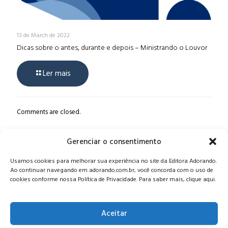
13 de March de 2022
Dicas sobre o antes, durante e depois – Ministrando o Louvor
Ler mais
Comments are closed.
Gerenciar o consentimento
Alameda Oscar Niemeyer, 1033 – 7º Andar - Portaria 04, Vila da
Usamos cookies para melhorar sua experiência no site da Editora Adorando.
Serra - Nova Lima/MG, CEP: 34006-065 - MG
Ao continuar navegando em adorando.com.br, você concorda com o uso de
CONTATO:
editora@adorando.com.br
cookies conforme nossa Política de Privacidade. Para saber mais, clique aqui.
Aceitar