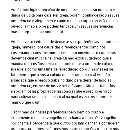
lado de fora.
Você pode ligar o seu
iPod
de novo assim que entrar no carro e
dirigir de volta para casa. Na igreja, porém, ponha de lado as suas
preferências e alegremente cante o que o corpo cante. O olho, o
ouvido, a mão e o pé podem ter cada um as suas preferências,
mas o corpo canta como um só.
Você deve se certificar de deixar as suas preferências na porta da
igreja, primeiro, por causa das diferenças entre como nós
costumamos consumir música enquanto indivíduos e como nós
devemos criar música na igreja. Eu não estou sugerindo que a
maioria dos cristãos pensa que pode tratar a ordem de culto da
sua igreja como uma lista de reprodução do
iTunes
. Mas eu de
fato penso que a nossa cultura de consumo musical está tão
arraigada que é preciso trabalho duro para deixar de lado as
preferências, em vez de insistir nelas. Estamos tão acostumados a
elaborar nossas próprias trilhas sonoras que é preciso esforço
para cultivar uma cultura musical na qual os muitos importam
mais do que o um.
E abrir mão de nossas preferências pelo bem do corpo é
exatamente o que o evangelho nos chama a fazer. O evangelho
nos chama a perder para que outros possam ganhar, a considerar
os outros superiores a nós mesmos, assim como Cristo fez por nós