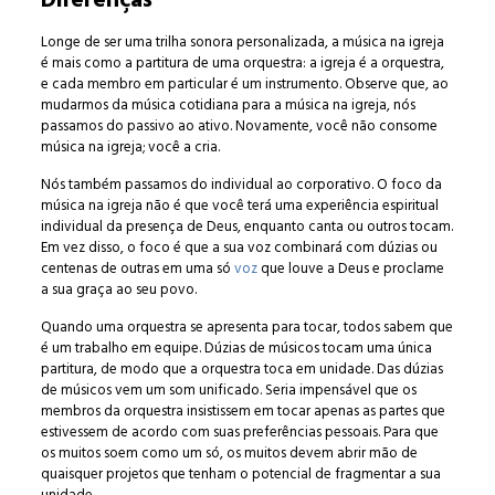
Diferenças
Longe de ser uma trilha sonora personalizada, a música na igreja
é mais como a partitura de uma orquestra: a igreja é a orquestra,
e cada membro em particular é um instrumento. Observe que, ao
mudarmos da música cotidiana para a música na igreja, nós
passamos do passivo ao ativo. Novamente, você não consome
música na igreja; você a cria.
Nós também passamos do individual ao corporativo. O foco da
música na igreja não é que você terá uma experiência espiritual
individual da presença de Deus, enquanto canta ou outros tocam.
Em vez disso, o foco é que a sua voz combinará com dúzias ou
centenas de outras em uma só
voz
que louve a Deus e proclame
a sua graça ao seu povo.
Quando uma orquestra se apresenta para tocar, todos sabem que
é um trabalho em equipe. Dúzias de músicos tocam uma única
partitura, de modo que a orquestra toca em unidade. Das dúzias
de músicos vem um som unificado. Seria impensável que os
membros da orquestra insistissem em tocar apenas as partes que
estivessem de acordo com suas preferências pessoais. Para que
os muitos soem como um só, os muitos devem abrir mão de
quaisquer projetos que tenham o potencial de fragmentar a sua