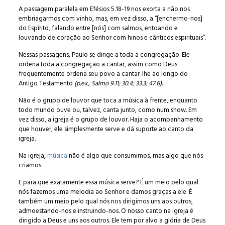
A passagem paralela em Efésios 5.18-19 nos exorta a não nos
embriagarmos com vinho, mas, em vez disso, a “[enchermo-nos]
do Espírito, falando entre [nós] com salmos, entoando e
louvando de coração ao Senhor com hinos e cânticos espirituais”.
Nessas passagens, Paulo se dirige a toda a congregação. Ele
ordena toda a congregação a cantar, assim como Deus
frequentemente ordena seu povo a cantar-lhe ao longo do
Antigo Testamento
(p.ex., Salmo 9.11; 30.4; 33.3; 47.6)
.
Não é o grupo de louvor que toca a música à frente, enquanto
todo mundo ouve ou, talvez, canta junto, como num show. Em
vez disso, a igreja é o grupo de louvor. Haja o acompanhamento
que houver, ele simplesmente serve e dá suporte ao canto da
igreja.
Na igreja,
música
não é algo que consumimos, mas algo que nós
criamos.
E para que exatamente essa música serve? É um meio pelo qual
nós fazemos uma melodia ao Senhor e damos graças a ele. É
também um meio pelo qual nós nos dirigimos uns aos outros,
admoestando-nos e instruindo-nos. O nosso canto na igreja é
dirigido a Deus e uns aos outros. Ele tem por alvo a glória de Deus