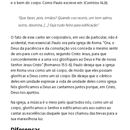
e o bem do corpo. Como Paulo escreve em
1Coríntios 14.26,
“Que fazer, pois, irmãos? Quando vos reunis, um tem salmo,
outro, doutrina, […] Seja tudo feito para edificação”.
O fato de esse canto ser corporativo, em vez de particular, não é
acidental, mas essencial. Paulo ora pela igreja de Roma: “Ora, o
Deus da paciência e da consolação vos conceda o mesmo sentir
de uns para com os outros, segundo Cristo Jesus, para que
concordemente e a uma voz glorifiqueis ao Deus e Pai de nosso
Senhor Jesus Cristo” (Romanos 15.5-6). Paulo deseja que a igreja
em Roma viva como um só corpo, de modo que eles possam
glorificar a Deus como um só corpo. Ele deseja que o cântico
deles em unidade expresse a vida de unidade deles como igreja.
Nós glorificamos a Deus ao cantarmos juntos porque, em Cristo,
Deus nos ajuntou.
Na igreja, a música é o meio pelo qual todos nós, como um só
corpo, glorificamos o Senhor e edificamos uns aos outros ao
cantar as excelências daquele que nos chamou das trevas para a
sua maravilhosa luz.