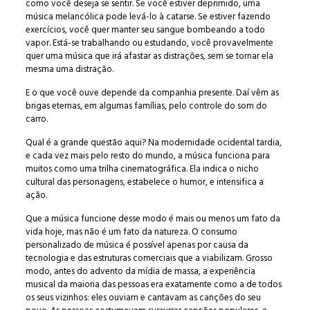
como você deseja se sentir. Se você estiver deprimido, uma
música melancólica pode levá-lo à catarse. Se estiver fazendo
exercícios, você quer manter seu sangue bombeando a todo
vapor. Está-se trabalhando ou estudando, você provavelmente
quer uma música que irá afastar as distrações, sem se tornar ela
mesma uma distração.
E o que você ouve depende da companhia presente. Daí vêm as
brigas eternas, em algumas famílias, pelo controle do som do
carro.
Qual é a grande questão aqui? Na modernidade ocidental tardia,
e cada vez mais pelo resto do mundo, a música funciona para
muitos como uma trilha cinematográfica. Ela indica o nicho
cultural das personagens, estabelece o humor, e intensifica a
ação.
Que a música funcione desse modo é mais ou menos um fato da
vida hoje, mas não é um fato da natureza. O consumo
personalizado de música é possível apenas por causa da
tecnologia e das estruturas comerciais que a viabilizam. Grosso
modo, antes do advento da mídia de massa, a experiência
musical da maioria das pessoas era exatamente como a de todos
os seus vizinhos: eles ouviam e cantavam as canções do seu