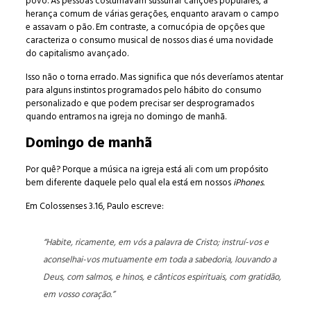
povo. As pessoas costumavam sussurrar canções populares, a
herança comum de várias gerações, enquanto aravam o campo
e assavam o pão. Em contraste, a cornucópia de opções que
caracteriza o consumo musical de nossos dias é uma novidade
do capitalismo avançado.
Isso não o torna errado. Mas significa que nós deveríamos atentar
para alguns instintos programados pelo hábito do consumo
personalizado e que podem precisar ser desprogramados
quando entramos na igreja no domingo de manhã.
Domingo de manhã
Por quê? Porque a música na igreja está ali com um propósito
bem diferente daquele pelo qual ela está em nossos
iPhones.
Em Colossenses 3.16, Paulo escreve:
“Habite, ricamente, em vós a palavra de Cristo; instruí-vos e
aconselhai-vos mutuamente em toda a sabedoria, louvando a
Deus, com salmos, e hinos, e cânticos espirituais, com gratidão,
em vosso coração.”