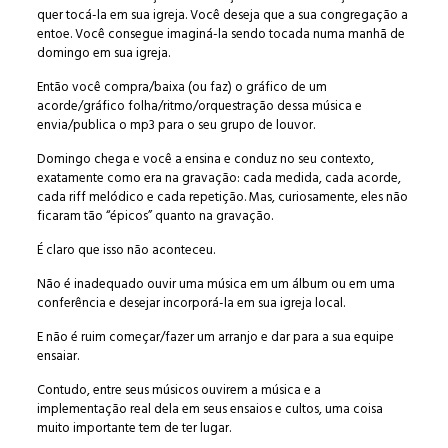
quer tocá-la em sua igreja. Você deseja que a sua congregação a
entoe. Você consegue imaginá-la sendo tocada numa manhã de
domingo em sua igreja.
Então você compra/baixa (ou faz) o gráfico de um
acorde/gráfico folha/ritmo/orquestração dessa música e
envia/publica o mp3 para o seu grupo de louvor.
Domingo chega e você a ensina e conduz no seu contexto,
exatamente como era na gravação: cada medida, cada acorde,
cada riff melódico e cada repetição. Mas, curiosamente, eles não
ficaram tão “épicos” quanto na gravação.
É claro que isso não aconteceu.
Não é inadequado ouvir uma música em um álbum ou em uma
conferência e desejar incorporá-la em sua igreja local.
E não é ruim começar/fazer um arranjo e dar para a sua equipe
ensaiar.
Contudo, entre seus músicos ouvirem a música e a
implementação real dela em seus ensaios e cultos, uma coisa
muito importante tem de ter lugar.