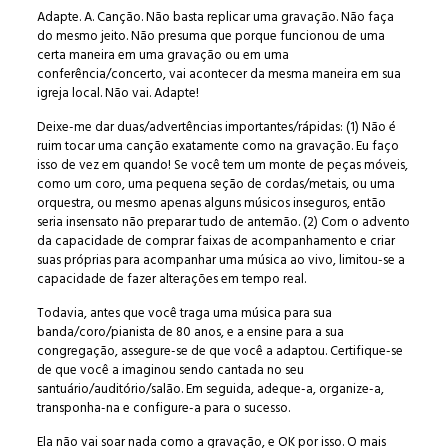
Adapte. A. Canção. Não basta replicar uma gravação. Não faça
do mesmo jeito. Não presuma que porque funcionou de uma
certa maneira em uma gravação ou em uma
conferência/concerto, vai acontecer da mesma maneira em sua
igreja local. Não vai. Adapte!
Deixe-me dar duas/advertências importantes/rápidas: (1) Não é
ruim tocar uma canção exatamente como na gravação. Eu faço
isso de vez em quando! Se você tem um monte de peças móveis,
como um coro, uma pequena seção de cordas/metais, ou uma
orquestra, ou mesmo apenas alguns músicos inseguros, então
seria insensato não preparar tudo de antemão. (2) Com o advento
da capacidade de comprar faixas de acompanhamento e criar
suas próprias para acompanhar uma música ao vivo, limitou-se a
capacidade de fazer alterações em tempo real.
Todavia, antes que você traga uma música para sua
banda/coro/pianista de 80 anos, e a ensine para a sua
congregação, assegure-se de que você a adaptou. Certifique-se
de que você a imaginou sendo cantada no seu
santuário/auditório/salão. Em seguida, adeque-a, organize-a,
transponha-na e configure-a para o sucesso.
Ela não vai soar nada como a gravação, e OK por isso. O mais