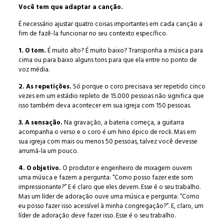
Você tem que adaptar a canção.
É necessário ajustar quatro coisas importantes em cada canção a
fim de fazê-la funcionar no seu contexto específico.
1. O tom.
É muito alto? É muito baixo? Transponha a música para
cima ou para baixo alguns tons para que ela entre no ponto de
voz média.
2. As repetições.
Só porque o coro precisava ser repetido cinco
vezes em um estádio repleto de 15.000 pessoas não significa que
isso também deva acontecer em sua igreja com 150 pessoas.
3. A sensação.
Na gravação, a bateria começa, a guitarra
acompanha o verso e o coro é um hino épico de rock. Mas em
sua igreja com mais ou menos 50 pessoas, talvez você devesse
arrumá-la um pouco.
4. O objetivo.
O produtor e engenheiro de mixagem ouvem
uma música e fazem a pergunta: “Como posso fazer este som
impressionante?” E é claro que eles devem. Esse é o seu trabalho.
Mas um líder de adoração ouve uma música e pergunta: “Como
eu posso fazer isso acessível à minha congregação?”. E, claro, um
líder de adoração deve fazer isso. Esse é o seu trabalho.