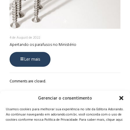
4 de August de 2022
Apertando os parafusos no Ministério
Ler mais
Comments are closed.
Gerenciar o consentimento
Alameda Oscar Niemeyer, 1033 – 7º Andar - Portaria 04, Vila da
Usamos cookies para melhorar sua experiência no site da Editora Adorando.
Serra - Nova Lima/MG, CEP: 34006-065 - MG
Ao continuar navegando em adorando.com.br, você concorda com o uso de
CONTATO:
editora@adorando.com.br
cookies conforme nossa Política de Privacidade. Para saber mais, clique aqui.