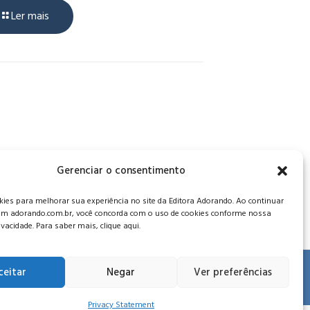
Ler mais
, CEP: 34006-065 - MG
Gerenciar o consentimento
es para melhorar sua experiência no site da Editora Adorando. Ao continuar
m adorando.com.br, você concorda com o uso de cookies conforme nossa
rivacidade. Para saber mais, clique aqui.
ceitar
Negar
Ver preferências
 de privacidade
.
Privacy Statement