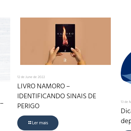
12 de June de 2022
LIVRO NAMORO –
IDENTIFICANDO SINAIS DE
 –
13 de 
PERIGO
Dic
dep
Ler mais