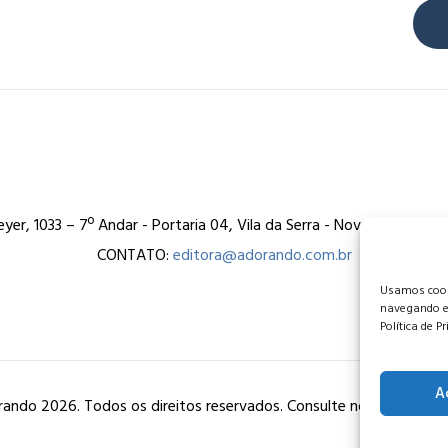
er, 1033 – 7º Andar - Portaria 04, Vila da Serra - Nova Lima/MG
CONTATO:
editora@adorando.com.br
Usamos cooki
navegando e
Política de P
A
ando 2026. Todos os direitos reservados. Consulte nossa
política