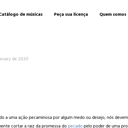
Catálogo de músicas
Peça sua licença
Quem somos
bruary de 2020
ido a uma ação pecaminosa por algum medo ou desejo, nós devemo
lmente cortar a raiz da promessa do
pecado
pelo poder de uma pro