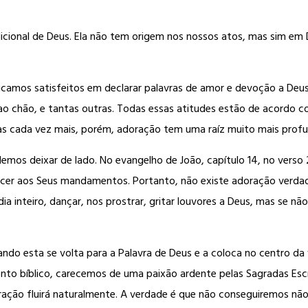
ional de Deus. Ela não tem origem nos nossos atos, mas sim em Deu
icamos satisfeitos em declarar palavras de amor e devoção a Deus
o chão, e tantas outras. Todas essas atitudes estão de acordo co
as cada vez mais, porém, adoração tem uma raíz muito mais profun
os deixar de lado. No evangelho de João, capítulo 14, no verso 2
r aos Seus mandamentos. Portanto, não existe adoração verdadei
inteiro, dançar, nos prostrar, gritar louvores a Deus, mas se não
ndo esta se volta para a Palavra de Deus e a coloca no centro da v
nto bíblico, carecemos de uma paixão ardente pelas Sagradas Es
ração fluirá naturalmente. A verdade é que não conseguiremos não