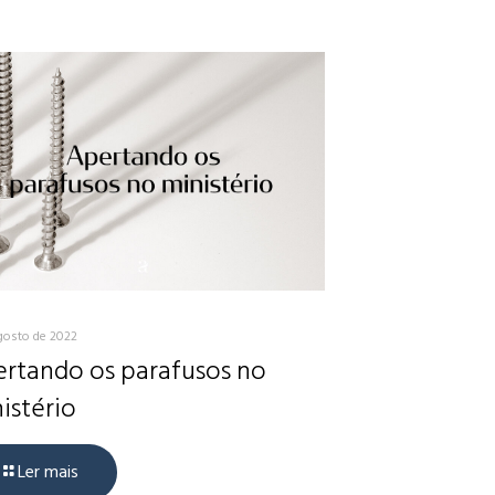
gosto de 2022
rtando os parafusos no
istério
Ler mais