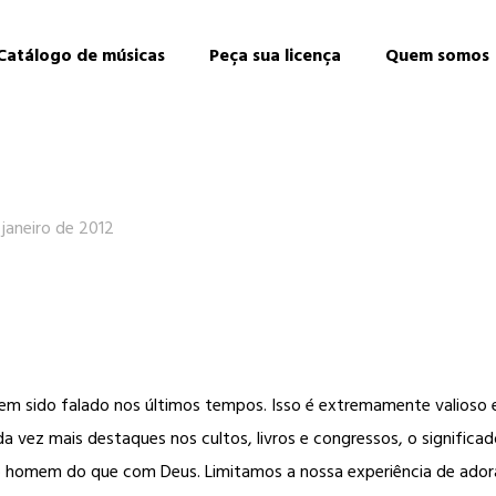
Catálogo de músicas
Peça sua licença
Quem somos
 janeiro de 2012
m sido falado nos últimos tempos. Isso é extremamente valioso e
ez mais destaques nos cultos, livros e congressos, o significad
o homem do que com Deus. Limitamos a nossa experiência de ado