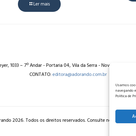
Ler mais
er, 1033 – 7º Andar - Portaria 04, Vila da Serra - Nova Lima/MG
CONTATO:
editora@adorando.com.br
Usamos cooki
navegando e
Política de P
A
ando 2026. Todos os direitos reservados. Consulte nossa
política