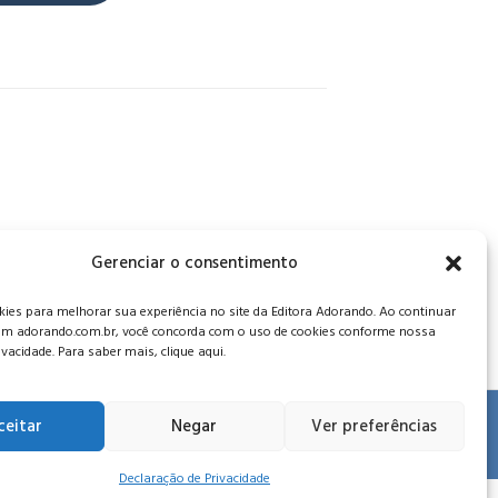
, CEP: 34006-065 - MG
Gerenciar o consentimento
es para melhorar sua experiência no site da Editora Adorando. Ao continuar
m adorando.com.br, você concorda com o uso de cookies conforme nossa
rivacidade. Para saber mais, clique aqui.
ceitar
Negar
Ver preferências
 de privacidade
.
Declaração de Privacidade