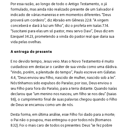
Por essa razão, ao longo de todo o Antigo Testamento, o já
formulado, mas ainda não realizado presente de um Salvador é
indicado de várias maneiras e em momentos diferentes. “Deus
proverá um cordeiro”, diz Abraão em Gênesis 22.8. “A virgem
conceberá e dará à luz um filho”, diz o profeta em Isaías 7.14.
“Suscitarei para elas um só pastor, meu servo Davi”, Deus diz em
Ezequiel 34.23, prometendo a vinda do pastor real que daria sua
vida pelas ovelhas.
A entrega do presente
E no devido tempo, Jesus veio. Mas o Novo Testamento é muito
cuidadoso em destacar o caráter de sua vinda como uma dádiva.
“Vindo, porém, a plenitude do tempo”, Paulo escreve em Gálatas
4.4, “Deus enviou seu Filho, nascido de mulher, nascido sob a lei”.
Nós tínhamos sido expulsos do Paraíso; por isso, Deus enviou o
seu Filho para fora do Paraíso, para a terra distante. Quando Isaías
declarou que “um menino nos nasceu, um filho se nos deu” (Isaias
9.6), o cumprimento final de suas palavras chegou quando o Filho
de Deus se encarnou como um de nós.
Desta forma, em última análise, esse Filho foi dado para a morte;
o Pai não o poupou, mas entregou-o por todos nós (Romanos
8.32). Foi o mais caro de todos os presentes: Deus “se fez pobre