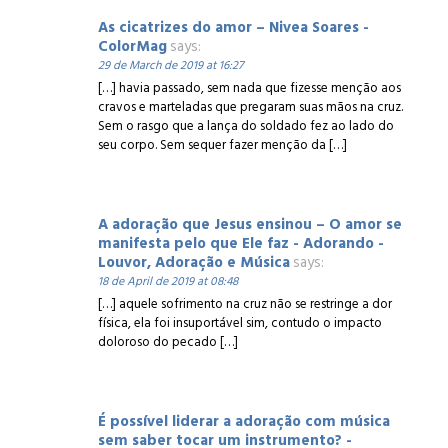
As cicatrizes do amor – Nivea Soares -
ColorMag
says:
29 de March de 2019 at 16:27
[…] havia passado, sem nada que fizesse menção aos
cravos e marteladas que pregaram suas mãos na cruz.
Sem o rasgo que a lança do soldado fez ao lado do
seu corpo. Sem sequer fazer menção da […]
A adoração que Jesus ensinou – O amor se
manifesta pelo que Ele faz - Adorando -
Louvor, Adoração e Música
says:
18 de April de 2019 at 08:48
[…] aquele sofrimento na cruz não se restringe a dor
física, ela foi insuportável sim, contudo o impacto
doloroso do pecado […]
É possível liderar a adoração com música
sem saber tocar um instrumento? -