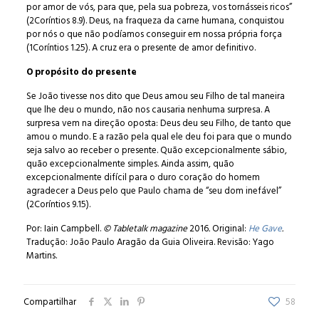
por amor de vós, para que, pela sua pobreza, vos tornásseis ricos”
(2Coríntios 8.9). Deus, na fraqueza da carne humana, conquistou
por nós o que não podíamos conseguir em nossa própria força
(1Coríntios 1.25). A cruz era o presente de amor definitivo.
O propósito do presente
Se João tivesse nos dito que Deus amou seu Filho de tal maneira
que lhe deu o mundo, não nos causaria nenhuma surpresa. A
surpresa vem na direção oposta: Deus deu seu Filho, de tanto que
amou o mundo. E a razão pela qual ele deu foi para que o mundo
seja salvo ao receber o presente. Quão excepcionalmente sábio,
quão excepcionalmente simples. Ainda assim, quão
excepcionalmente difícil para o duro coração do homem
agradecer a Deus pelo que Paulo chama de “seu dom inefável”
(2Coríntios 9.15).
Por:
Iain Campbell.
© Tabletalk magazine
2016
.
Original:
He Gave
.
Tradução:
João Paulo Aragão da Guia Oliveira. Revisão:
Yago
Martins.
Compartilhar
58