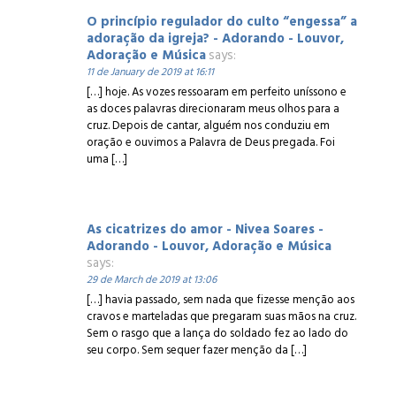
O princípio regulador do culto “engessa” a
adoração da igreja? - Adorando - Louvor,
Adoração e Música
says:
11 de January de 2019 at 16:11
[…] hoje. As vozes ressoaram em perfeito uníssono e
as doces palavras direcionaram meus olhos para a
cruz. Depois de cantar, alguém nos conduziu em
oração e ouvimos a Palavra de Deus pregada. Foi
uma […]
As cicatrizes do amor - Nivea Soares -
Adorando - Louvor, Adoração e Música
says:
29 de March de 2019 at 13:06
[…] havia passado, sem nada que fizesse menção aos
cravos e marteladas que pregaram suas mãos na cruz.
Sem o rasgo que a lança do soldado fez ao lado do
seu corpo. Sem sequer fazer menção da […]