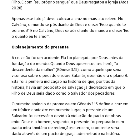
Filho. É com “seu próprio sangue” que Deus resgatou a igreja (Atos
20.28).
Apenas esse fato já deve colocar a cruz no mais alto relevo. No
Calvário, o mundo se pôs diante de Deus e disse: “Eis o quanto te
odiamos!” E no Calvário, Deus se pôs diante do mundo e disse: “Eis
o quanto eu te amo!”.
O planejamento do presente
A cruz não foi um acidente. Ela foi planejada por Deus antes da
fundação do mundo. Quando Deus apresentou seu herói, “o
descendente da mulher” (Gênesis 3.15), como aquele que seria
vitorioso sobre o pecado e sobre Satanás, esse não era o plano B.
Esta foi a primeira indicação na história de que, por trás da
história, havia um propósito de salvação já decretado em que o
Filho de Deus seria dado como o Salvador dos pecadores.
O primeiro anúncio da promessa em Gênesis 3.15 define a cruz em
um tríplice contexto: em primeiro lugar, o presente de um
Salvador foi necessário devido à violação do pacto de obras
entre Deus e o homem; segundo, o presente foi preparado num
pacto intra-trinitário de redenção; e terceiro, o presente seria
dado através de um pacto de graça administrado na história.