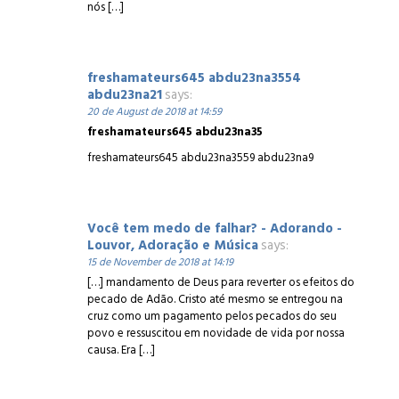
nós […]
freshamateurs645 abdu23na3554
abdu23na21
says:
20 de August de 2018 at 14:59
freshamateurs645 abdu23na35
freshamateurs645 abdu23na3559 abdu23na9
Você tem medo de falhar? - Adorando -
Louvor, Adoração e Música
says:
15 de November de 2018 at 14:19
[…] mandamento de Deus para reverter os efeitos do
pecado de Adão. Cristo até mesmo se entregou na
cruz como um pagamento pelos pecados do seu
povo e ressuscitou em novidade de vida por nossa
causa. Era […]