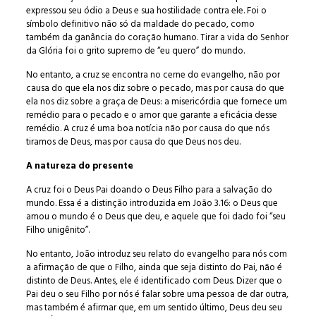
expressou seu ódio a Deus e sua hostilidade contra ele. Foi o
símbolo definitivo não só da maldade do pecado, como
também da ganância do coração humano. Tirar a vida do Senhor
da Glória foi o grito supremo de “eu quero” do mundo.
No entanto, a cruz se encontra no cerne do evangelho, não por
causa do que ela nos diz sobre o pecado, mas por causa do que
ela nos diz sobre a graça de Deus: a misericórdia que fornece um
remédio para o pecado e o amor que garante a eficácia desse
remédio. A cruz é uma boa notícia não por causa do que nós
tiramos de Deus, mas por causa do que Deus nos deu.
A natureza do presente
A cruz foi o Deus Pai doando o Deus Filho para a salvação do
mundo. Essa é a distinção introduzida em João 3.16: o Deus que
amou o mundo é o Deus que deu, e aquele que foi dado foi “seu
Filho unigênito”.
No entanto, João introduz seu relato do evangelho para nós com
a afirmação de que o Filho, ainda que seja distinto do Pai, não é
distinto de Deus. Antes, ele é identificado com Deus. Dizer que o
Pai deu o seu Filho por nós é falar sobre uma pessoa de dar outra,
mas também é afirmar que, em um sentido último, Deus deu seu