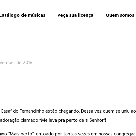
Catálogo de músicas
Peça sua licença
Quem somos
vember de 2018
Casa” do Fernandinho estão chegando. Dessa vez quem se uniu ao m
adoração clamado “Me leva pra perto de ti Senhor”!
hino “Mais perto”, entoado por tantas vezes em nossas congrega