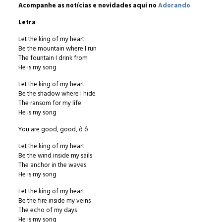
Acompanhe as notícias e novidades aqui no
Adorando
Letra
Let the king of my heart
Be the mountain where I run
The fountain I drink from
He is my song
Let the king of my heart
Be the shadow where I hide
The ransom for my life
He is my song
You are good, good, ô ô
Let the king of my heart
Be the wind inside my sails
The anchor in the waves
He is my song
Let the king of my heart
Be the fire inside my veins
The echo of my days
He is my song