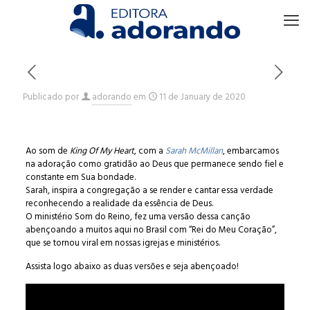
Publicado por
adorando
em
11 de January de 2020
Ao som de
King Of My Heart
, com a
Sarah McMillan
, embarcamos
na adoração como gratidão ao Deus que permanece sendo fiel e
constante em Sua bondade.
Sarah, inspira a congregação a se render e cantar essa verdade
reconhecendo a realidade da essência de Deus.
O ministério Som do Reino, fez uma versão dessa canção
abençoando a muitos aqui no Brasil com “Rei do Meu Coração”,
que se tornou viral em nossas igrejas e ministérios.
Assista logo abaixo as duas versões e seja abençoado!