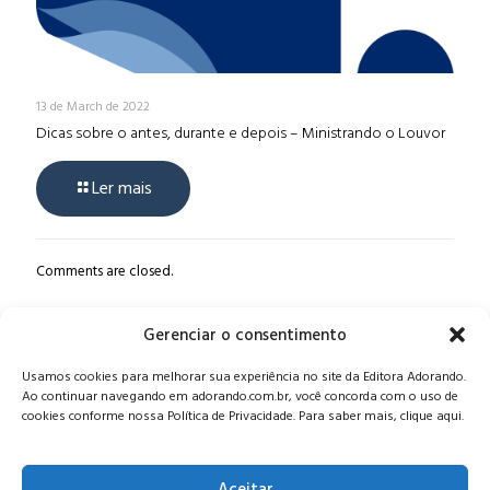
13 de March de 2022
Dicas sobre o antes, durante e depois – Ministrando o Louvor
Ler mais
Comments are closed.
Gerenciar o consentimento
Alameda Oscar Niemeyer, 1033 – 7º Andar - Portaria 04, Vila da
Usamos cookies para melhorar sua experiência no site da Editora Adorando.
Serra - Nova Lima/MG, CEP: 34006-065 - MG
Ao continuar navegando em adorando.com.br, você concorda com o uso de
CONTATO:
editora@adorando.com.br
cookies conforme nossa Política de Privacidade. Para saber mais, clique aqui.
Aceitar