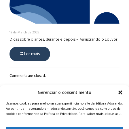
13 de March de 2022
Dicas sobre o antes, durante e depois – Ministrando o Louvor
Ler mais
Comments are closed.
Gerenciar o consentimento
Alameda Oscar Niemeyer, 1033 – 7º Andar - Portaria 04, Vila da
Usamos cookies para melhorar sua experiência no site da Editora Adorando.
Serra - Nova Lima/MG, CEP: 34006-065 - MG
Ao continuar navegando em adorando.com.br, você concorda com o uso de
CONTATO:
editora@adorando.com.br
cookies conforme nossa Política de Privacidade. Para saber mais, clique aqui.