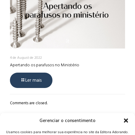
4 de August de 2022
Apertando os parafusos no Ministério
Ler mais
Comments are closed.
Gerenciar o consentimento
Alameda Oscar Niemeyer, 1033 – 7º Andar - Portaria 04, Vila da
Usamos cookies para melhorar sua experiência no site da Editora Adorando.