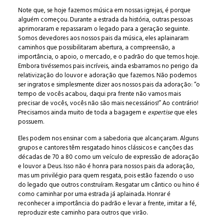
Note que, se hoje fazemos música em nossas igrejas, é porque
alguém começou. Durante a estrada da história, outras pessoas
aprimoraram e repassaram o legado para a geração seguinte.
Somos devedores aos nossos pais da música, eles aplainaram
caminhos que possibilitaram abertura, a compreensão, a
importância, o apoio, o mercado, e o padrão do que temos hoje.
Embora tivéssemos pais incríveis, ainda esbarramos no perigo da
relativização do louvor e adoração que fazemos. Não podemos
ser ingratos e simplesmente dizer aos nossos pais da adoração: “o
tempo de vocês acabou, daqui pra frente não vamos mais
precisar de vocês, vocês não são mais necessários!” Ao contrário!
Precisamos ainda muito de toda a bagagem e
expertise
que eles
possuem.
Eles podem nos ensinar com a sabedoria que alcançaram. Alguns
grupos e cantores têm resgatado hinos clássicos e canções das
décadas de 70 a 80 como um veículo de expressão de adoração
e louvor a Deus. Isso não é honra para nossos pais da adoração,
mas um privilégio para quem resgata, pois estão fazendo o uso
do legado que outros construíram. Resgatar um cântico ou hino é
como caminhar por uma estrada já aplainada. Honrar é
reconhecer a importância do padrão e levar a frente, imitar a fé,
reproduzir este caminho para outros que virão.