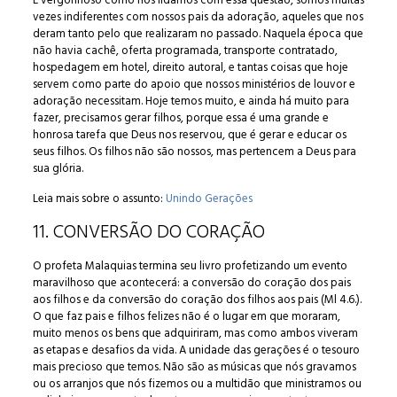
É vergonhoso como nós lidamos com essa questão, somos muitas
vezes indiferentes com nossos pais da adoração, aqueles que nos
deram tanto pelo que realizaram no passado. Naquela época que
não havia cachê, oferta programada, transporte contratado,
hospedagem em hotel, direito autoral, e tantas coisas que hoje
servem como parte do apoio que nossos ministérios de louvor e
adoração necessitam. Hoje temos muito, e ainda há muito para
fazer, precisamos gerar filhos, porque essa é uma grande e
honrosa tarefa que Deus nos reservou, que é gerar e educar os
seus filhos. Os filhos não são nossos, mas pertencem a Deus para
sua glória.
Leia mais sobre o assunto:
Unindo Gerações
11. CONVERSÃO DO CORAÇÃO
O profeta Malaquias termina seu livro profetizando um evento
maravilhoso que acontecerá: a conversão do coração dos pais
aos filhos e da conversão do coração dos filhos aos pais (Ml 4.6.).
O que faz pais e filhos felizes não é o lugar em que moraram,
muito menos os bens que adquiriram, mas como ambos viveram
as etapas e desafios da vida. A unidade das gerações é o tesouro
mais precioso que temos. Não são as músicas que nós gravamos
ou os arranjos que nós fizemos ou a multidão que ministramos ou