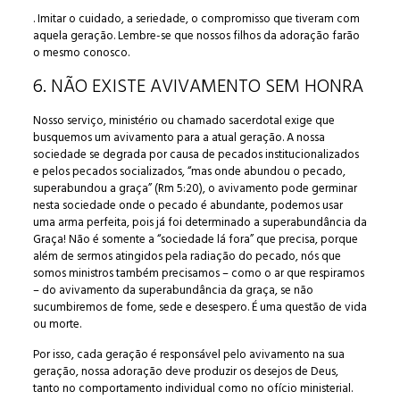
. Imitar o cuidado, a seriedade, o compromisso que tiveram com
aquela geração. Lembre-se que nossos filhos da adoração farão
o mesmo conosco.
6. NÃO EXISTE AVIVAMENTO SEM HONRA
Nosso serviço, ministério ou chamado sacerdotal exige que
busquemos um avivamento para a atual geração. A nossa
sociedade se degrada por causa de pecados institucionalizados
e pelos pecados socializados, “mas onde abundou o pecado,
superabundou a graça” (Rm 5:20), o avivamento pode germinar
nesta sociedade onde o pecado é abundante, podemos usar
uma arma perfeita, pois já foi determinado a superabundância da
Graça! Não é somente a “sociedade lá fora” que precisa, porque
além de sermos atingidos pela radiação do pecado, nós que
somos ministros também precisamos – como o ar que respiramos
– do avivamento da superabundância da graça, se não
sucumbiremos de fome, sede e desespero. É uma questão de vida
ou morte.
Por isso, cada geração é responsável pelo avivamento na sua
geração, nossa adoração deve produzir os desejos de Deus,
tanto no comportamento individual como no ofício ministerial.