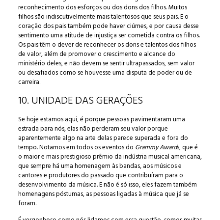
reconhecimento dos esforços ou dos dons dos filhos. Muitos
filhos são indiscutivelmente mais talentosos que seus pais. E o
coração dos pais também pode haver ciúmes, e por causa desse
sentimento uma atitude de injustiça ser cometida contra os filhos.
Os pais têm o dever de reconhecer os dons e talentos dos filhos
de valor, além de promover o crescimento e alcance do
ministério deles, e não devem se sentir ultrapassados, sem valor
ou desafiados como se houvesse uma disputa de poder ou de
carreira.
10. UNIDADE DAS GERAÇÕES
Se hoje estamos aqui, é porque pessoas pavimentaram uma
estrada para nós, elas não perderam seu valor porque
aparentemente algo na arte delas parece superada e fora do
tempo. Notamos em todos os eventos do
Grammy Award
s, que é
o maior e mais prestigioso prêmio da indústria musical americana,
que sempre há uma homenagem às bandas, aos músicos e
cantores e produtores do passado que contribuíram para o
desenvolvimento da música. E não é só isso, eles fazem também
homenagens póstumas, as pessoas ligadas à música que já se
foram.