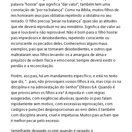
palavra “honrar” que significa “dar valor”, também tem uma
conotação de “por na balança”. Como na Bíblia, muitos filhos de
reis honraram seus pais idólatras repetindo a idolatria no seu
reinado. O filho precisa “pesar na balança” quais são as atitudes
que ele deverá reproduzir no seu ministério. Significa dar valor ao
que é louvável e não reprovável. Não é bom para o filho honrar
pais impiedosos e desobedientes, repetindo consciente ou
inconsciente os pecados deles. Conhecemos alguns maus
exemplos, pais que se tornaram desobedientes, e outros que
maltrataram seus filhos levando-os a amargura de alma e
prejuízos de ordem física e emocional. Sempre deverá existir o
perdão e a reconciliação.
Porém, aos pais, há um mandamento específico, e está no texto
que diz, “…pais, não provoqueis vossos filhos à ira, mas criai-os na
disciplina e na admoestação do Senhor” Efésios 6.4. Quando é
que provocamos os filhos a ira? A reposta é: com regras
exageradas, com exigências abusivas, quando os pais falam
rispidamente sem motivo, com excessivas reprovações, com
castigos e punições desproporcionais ao erro deles. E também
com disciplina severa, cruel e impetuosa. Muitos pais acham que
é melhor pecar pelo excesso.
Semelhante desgaste ocorre quando é negado o