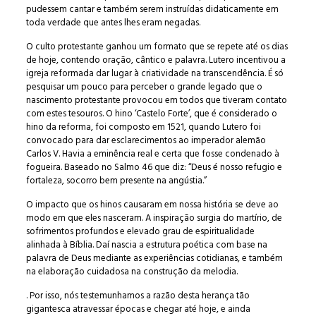
pudessem cantar e também serem instruídas didaticamente em
toda verdade que antes lhes eram negadas.
O culto protestante ganhou um formato que se repete até os dias
de hoje, contendo oração, cântico e palavra. Lutero incentivou a
igreja reformada dar lugar à criatividade na transcendência. É só
pesquisar um pouco para perceber o grande legado que o
nascimento protestante provocou em todos que tiveram contato
com estes tesouros. O hino ‘Castelo Forte’, que é considerado o
hino da reforma, foi composto em 1521, quando Lutero foi
convocado para dar esclarecimentos ao imperador alemão
Carlos V. Havia a eminência real e certa que fosse condenado à
fogueira. Baseado no Salmo 46 que diz: “Deus é nosso refugio e
fortaleza, socorro bem presente na angústia.”
O impacto que os hinos causaram em nossa história se deve ao
modo em que eles nasceram. A inspiração surgia do martírio, de
sofrimentos profundos e elevado grau de espiritualidade
alinhada à Bíblia. Daí nascia a estrutura poética com base na
palavra de Deus mediante as experiências cotidianas, e também
na elaboração cuidadosa na construção da melodia.
. Por isso, nós testemunhamos a razão desta herança tão
gigantesca atravessar épocas e chegar até hoje, e ainda