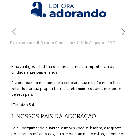
Publicado por
Ricardo Corrêa
em
16 de August de 2017
Hinos antigos: a história da música cristã e a importância da
unidade entre pais e filhos.
“…aprendam primeiramente a colocar a sua religião em prática,
zelando por sua própria família e retribuindo os bens recebidos
de seus pais…”
I Timóteo 5:4
1. NOSSOS PAIS DA ADORAÇÃO
Se eu perguntar de quantos sermões você se lembra, a resposta
pode ser no máximo dez, quinze ou com muito esforço contar o