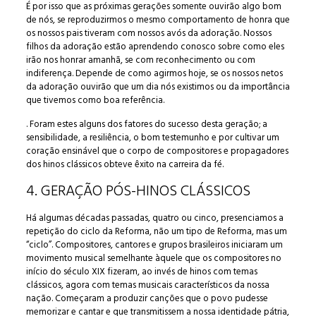
É por isso que as próximas gerações somente ouvirão algo bom
de nós, se reproduzirmos o mesmo comportamento de honra que
os nossos pais tiveram com nossos avós da adoração. Nossos
filhos da adoração estão aprendendo conosco sobre como eles
irão nos honrar amanhã, se com reconhecimento ou com
indiferença. Depende de como agirmos hoje, se os nossos netos
da adoração ouvirão que um dia nós existimos ou da importância
que tivemos como boa referência.
. Foram estes alguns dos fatores do sucesso desta geração; a
sensibilidade, a resiliência, o bom testemunho e por cultivar um
coração ensinável que o corpo de compositores e propagadores
dos hinos clássicos obteve êxito na carreira da fé.
4. GERAÇÃO PÓS-HINOS CLÁSSICOS
Há algumas décadas passadas, quatro ou cinco, presenciamos a
repetição do ciclo da Reforma, não um tipo de Reforma, mas um
“ciclo”. Compositores, cantores e grupos brasileiros iniciaram um
movimento musical semelhante àquele que os compositores no
início do século XIX fizeram, ao invés de hinos com temas
clássicos, agora com temas musicais característicos da nossa
nação. Começaram a produzir canções que o povo pudesse
memorizar e cantar e que transmitissem a nossa identidade pátria,