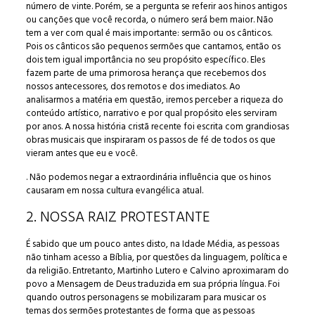
número de vinte. Porém, se a pergunta se referir aos hinos antigos
ou canções que você recorda, o número será bem maior. Não
tem a ver com qual é mais importante: sermão ou os cânticos.
Pois os cânticos são pequenos sermões que cantamos, então os
dois tem igual importância no seu propósito específico. Eles
fazem parte de uma primorosa herança que recebemos dos
nossos antecessores, dos remotos e dos imediatos. Ao
analisarmos a matéria em questão, iremos perceber a riqueza do
conteúdo artístico, narrativo e por qual propósito eles serviram
por anos. A nossa história cristã recente foi escrita com grandiosas
obras musicais que inspiraram os passos de fé de todos os que
vieram antes que eu e você.
. Não podemos negar a extraordinária influência que os hinos
causaram em nossa cultura evangélica atual.
2. NOSSA RAIZ PROTESTANTE
É sabido que um pouco antes disto, na Idade Média, as pessoas
não tinham acesso a Bíblia, por questões da linguagem, política e
da religião. Entretanto, Martinho Lutero e Calvino aproximaram do
povo a Mensagem de Deus traduzida em sua própria língua. Foi
quando outros personagens se mobilizaram para musicar os
temas dos sermões protestantes de forma que as pessoas