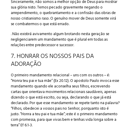
Sinceramente, não somos a melhor opção de Deus para mostrar
sua glória nisto. Temos pecado gravemente negando o
arrependimento, o quebrantamento e a confissão das obras de
nosso cristianismo raso. O genuíno mover de Deus somente virá
se combatermos o que está errado.
. Não existirá avivamento algum brotando nesta geração se
negligenciarem um mandamento que é plural em todas as
relações entre predecessor e sucessor.
7. HONRAR OS NOSSOS PAIS DA
ADORAÇÃO
O primeiro mandamento relacional – uns com os outros – é:
“Honra teu pai e tua mãe” (Ex 20.12). O apostolo Paulo invoca esse
mandamento quando ele aconselha seus filhos, escrevendo
cartas que orientava movimentos relacionais saudáveis, apenas
dizendo o que está escrito, ou seja, declarando o que já está
declarado. Por que esse mandamento se repete tanto na palavra?
“Filhos, obedecei a vossos pais no Senhor, porquanto isto é
justo. “Honra a teu pai e tua mãe”; este é o primeiro mandamento
com promessa, para que vivas bem e tenhas vida longa sobre a
terra” Ef 6.1-3.