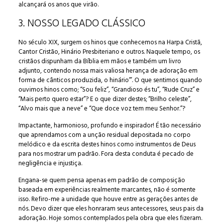
alcançará os anos que virão.
3. NOSSO LEGADO CLÁSSICO
No século XIX, surgem os hinos que conhecemos na Harpa Cristã,
Cantor Cristão, Hinário Presbiteriano e outros. Naquele tempo, os
cristãos dispunham da Bíblia em mãos e também um livro
adjunto, contendo nossa mais valiosa herança de adoração em
forma de cânticos produzida, o hinário’”. O que sentimos quando
ouvimos hinos como; “Sou feliz”, “Grandioso és tu”, “Rude Cruz” e
“Mais perto quero estar”? E o que dizer destes; “Brilho celeste”,
“Alvo mais que a neve” e “Que doce voz tem meu Senhor.”?
Impactante, harmonioso, profundo e inspirador! É tão necessário
que aprendamos com a unção residual depositada no corpo
melódico e da escrita destes hinos como instrumentos de Deus
para nos mostrar um padrão. Fora desta conduta é pecado de
negligência e injustiça.
Engana-se quem pensa apenas em padrão de composição
baseada em experiências realmente marcantes, não é somente
isso. Refiro-me a unidade que houve entre as gerações antes de
nós. Devo dizer que eles honraram seus antecessores, seus pais da
adoração. Hoje somos contemplados pela obra que eles fizeram.