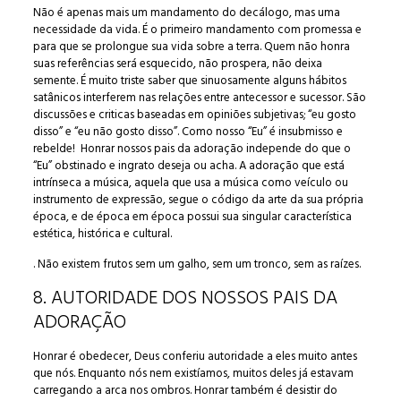
Não é apenas mais um mandamento do decálogo, mas uma
necessidade da vida. É o primeiro mandamento com promessa e
para que se prolongue sua vida sobre a terra. Quem não honra
suas referências será esquecido, não prospera, não deixa
semente. É muito triste saber que sinuosamente alguns hábitos
satânicos interferem nas relações entre antecessor e sucessor. São
discussões e criticas baseadas em opiniões subjetivas; “eu gosto
disso” e “eu não gosto disso”. Como nosso “Eu” é insubmisso e
rebelde! Honrar nossos pais da adoração independe do que o
“Eu” obstinado e ingrato deseja ou acha. A adoração que está
intrínseca a música, aquela que usa a música como veículo ou
instrumento de expressão, segue o código da arte da sua própria
época, e de época em época possui sua singular característica
estética, histórica e cultural.
. Não existem frutos sem um galho, sem um tronco, sem as raízes.
8. AUTORIDADE DOS NOSSOS PAIS DA
ADORAÇÃO
Honrar é obedecer, Deus conferiu autoridade a eles muito antes
que nós. Enquanto nós nem existíamos, muitos deles já estavam
carregando a arca nos ombros. Honrar também é desistir do