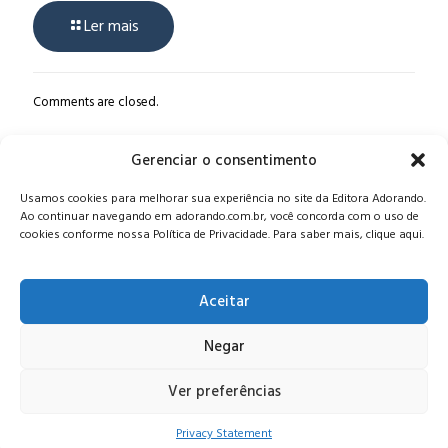
Ler mais
Comments are closed.
Gerenciar o consentimento
Alameda Oscar Niemeyer, 1033 – 7º Andar - Portaria 04, Vila da
Usamos cookies para melhorar sua experiência no site da Editora Adorando.
Serra - Nova Lima/MG, CEP: 34006-065 - MG
Ao continuar navegando em adorando.com.br, você concorda com o uso de
CONTATO:
editora@adorando.com.br
cookies conforme nossa Política de Privacidade. Para saber mais, clique aqui.
Aceitar
Negar
© Editora Adorando 2026. Todos os direitos reservados.
Consulte nossa
política de privacidade
.
Ver preferências
Privacy Statement