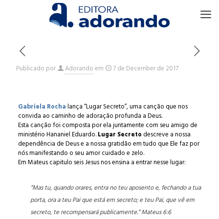
Publicado por
Adorando
em
7 de December de 2017
Gabriela Rocha
lança “Lugar Secreto”, uma canção que nos
convida ao caminho de adoração profunda a Deus.
Esta canção foi composta por ela juntamente com seu amigo de
ministério Hananiel Eduardo.
Lugar Secreto
descreve a nossa
dependência de Deus e a nossa gratidão em tudo que Ele faz por
nós manifestando o seu amor cuidado e zelo.
Em Mateus capitulo seis Jesus nos ensina a entrar nesse lugar:
“Mas tu, quando orares, entra no teu aposento e, fechando a tua
porta, ora a teu Pai que está em secreto; e teu Pai, que vê em
secreto, te recompensará publicamente.” Mateus 6:6