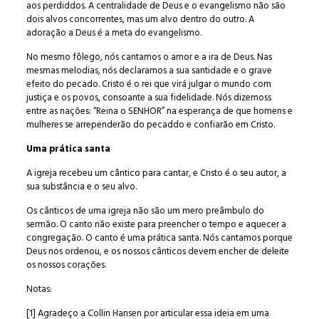
aos perdiddos. A centralidade de Deus e o evangelismo não são
dois alvos concorrentes, mas um alvo dentro do outro. A
adoração a Deus é a meta do evangelismo.
No mesmo fôlego, nós cantamos o amor e a ira de Deus. Nas
mesmas melodias, nós declaramos a sua santidade e o grave
efeito do pecado. Cristo é o rei que virá julgar o mundo com
justiça e os povos, consoante a sua fidelidade. Nós dizemoss
entre as nações: “Reina o SENHOR” na esperança de que homens e
mulheres se arrependerão do pecaddo e confiarão em Cristo.
Uma prática santa
A igreja recebeu um cântico para cantar, e Cristo é o seu autor, a
sua substância e o seu alvo.
Os cânticos de uma igreja não são um mero preâmbulo do
sermão. O canto não existe para preencher o tempo e aquecer a
congregação. O canto é uma prática santa. Nós cantamos porque
Deus nos ordenou, e os nossos cânticos devem encher de deleite
os nossos corações.
Notas:
[1] Agradeço a Collin Hansen por articular essa ideia em uma