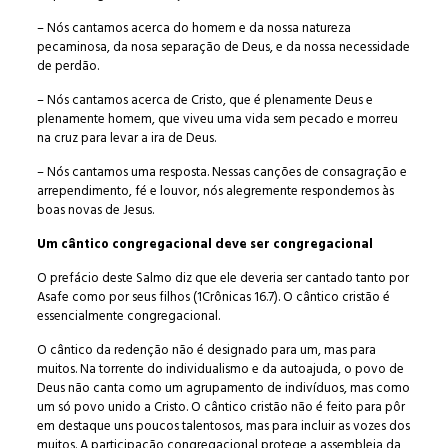
– Nós cantamos acerca do homem e da nossa natureza
pecaminosa, da nosa separação de Deus, e da nossa necessidade
de perdão.
– Nós cantamos acerca de Cristo, que é plenamente Deus e
plenamente homem, que viveu uma vida sem pecado e morreu
na cruz para levar a ira de Deus.
– Nós cantamos uma resposta. Nessas canções de consagração e
arrependimento, fé e louvor, nós alegremente respondemos às
boas novas de Jesus.
Um cântico congregacional deve ser congregacional
O prefácio deste Salmo diz que ele deveria ser cantado tanto por
Asafe como por seus filhos (1Crônicas 16.7). O cântico cristão é
essencialmente congregacional.
O cântico da redenção não é designado para um, mas para
muitos. Na torrente do individualismo e da autoajuda, o povo de
Deus não canta como um agrupamento de indivíduos, mas como
um só povo unido a Cristo. O cântico cristão não é feito para pôr
em destaque uns poucos talentosos, mas para incluir as vozes dos
muitos. A participação congregacional protege a assembleia da