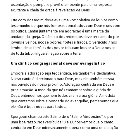
ostentação e pompa, e provê o ambiente para uma resposta
exultante e cheia de graça à revelação de Deus.
Este coro dos redimidos eleva uma voz coletiva de louvor como
testemunho de que nós fomos reconciliados com Deus e uns com
os outros. Cantar juntamente em adoração é uma marca da
unidade da igreja. O cântico dos redimidos deve ser cantado por
jovens e velhos, ricos e pobres, fortes e fracos. O versículo 7 nos
lembra de as famílias dos povos tributam louvor a Deus: povos
de toda tribo, língua e nação sobre a terra.
Um cântico congregacional deve ser evangelístico
Embora a adoração seja teocêntrica, ela também é declarativa.
Nosso canto é direcionado para Deus, mas ele também ressoa
nos ouvidos do nosso próximo. Adoração centrada em Deus é
proclamação. À medida que nós cantamos sobre a glória de
Deus, entendemos que nem todos viram a sua glória. À medida
que cantamos sobre a bondade do evangelho, percebemos que
ele não é boas novas para todos.
Spurgeon chamou este Salmo de o “Salmo Missionário”, e por
uma boa razão. Nos versículos 10 a 13, nós vemos que o canto
centrado em Deus intrinsecamente opera como uma declaração