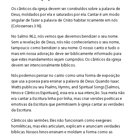
Os cânticos da igreja devem ser construídos sobre a palavra de
Deus, moldados por ela e saturados por ela. Cantar é um modo
singular de fazer a palavra de Cristo habitar ricamente em nós
(Colossenses 3.16).
No Salmo 96.2, nós vemos que devemos bendizer o seu nome.
Sem a revelação de Deus, nós não conheceríamos o seu nome,
tampouco como bendizer o seu nome. O nosso canto e tudo o
mais em nossa adoração deve ser biblicamente informado para
que estes mandamentos sejam cumpridos. Os cânticos da igreja
devem ser intencionalmente bíblicos.
Nós podemos pensar no canto como uma forma de exposição
que usa a poesia para ensinar a palavra de Deus. Quando Isaac
Watts publicou seu Psalms, Hymns, and Spiritual Songs [Salmos,
Hinos e Cânticos Espirituais], essa era a sua intenção. Sua meta não
era cantar a Escritura linha por linha, mas criar versões poéticas e
emotivas da Escritura que permitissem à igreja cantar as verdades
da Escritura.
Cânticos são sermões. Eles não funcionam como exegeses
homiléticas, mas eles articulam, explicam e anunciam verdades
bíblicas. Nossos hinos ensinam e moldam a forma como as