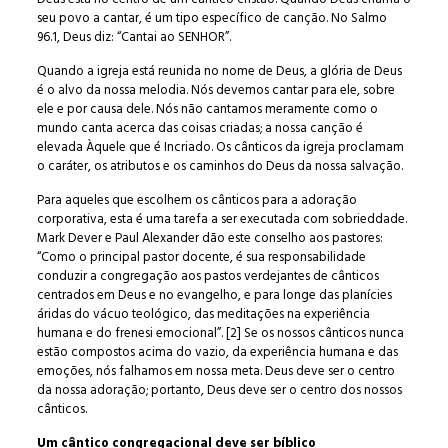
seu povo a cantar, é um tipo específico de canção. No Salmo
96.1, Deus diz: “Cantai ao SENHOR”.
Quando a igreja está reunida no nome de Deus, a glória de Deus
é o alvo da nossa melodia. Nós devemos cantar para ele, sobre
ele e por causa dele. Nós não cantamos meramente como o
mundo canta acerca das coisas criadas; a nossa canção é
elevada Àquele que é Incriado. Os cânticos da igreja proclamam
o caráter, os atributos e os caminhos do Deus da nossa salvação.
Para aqueles que escolhem os cânticos para a adoração
corporativa, esta é uma tarefa a ser executada com sobrieddade.
Mark Dever e Paul Alexander dão este conselho aos pastores:
“Como o principal pastor docente, é sua responsabilidade
conduzir a congregação aos pastos verdejantes de cânticos
centrados em Deus e no evangelho, e para longe das planícies
áridas do vácuo teológico, das meditações na experiência
humana e do frenesi emocional”. [2] Se os nossos cânticos nunca
estão compostos acima do vazio, da experiência humana e das
emoções, nós falhamos em nossa meta. Deus deve ser o centro
da nossa adoração; portanto, Deus deve ser o centro dos nossos
cânticos.
Um cântico congregacional deve ser bíblico