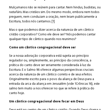
Mulçumanos não se reúnem para cantar. Nem hindus, budistas, ou
rastafáris. Mas cristãos sim. Do mesmo modo, embora nem todos
preguem, nem conduzam a oração, nem leiam publicamente a
Escritura, todos nós cantamos. [1]
Mas o que podemos dizer acerca da natureza de um cântico
cristão corporativo? Como ele deve ser? Nós podemos cantar
qualquer tipo de cântico quando nos reunimos?
Como um cântico congregacional deve ser
Se a nossa adoração corporativa está sujeita ao princípio
regulador ou, simplesmente, ao princípio da consciência, a
prática do canto deve ser seriamente considerada à luz da
Escritura. E o Salmo 96 oferece algumas perspectivas cruciais
acerca da natureza de um cântico correto e de seus efeitos.
Originalmente escrito para o povo da aliança de Deus para a
entrada da arca da aliança em Jerusalém (vide 1Crônicas 16), este
salmo tem muito a nos oferecer no que se refere à prática do
canto hoje.
Um cântico congregacional deve focar em Deus
Deus está no centro de um cântico cristão. Quando Deus chama o