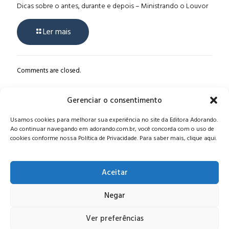
Dicas sobre o antes, durante e depois – Ministrando o Louvor
Ler mais
Comments are closed.
Gerenciar o consentimento
Alameda Oscar Niemeyer, 1033 – 7º Andar - Portaria 04, Vila da
Usamos cookies para melhorar sua experiência no site da Editora Adorando.
Serra - Nova Lima/MG, CEP: 34006-065 - MG
Ao continuar navegando em adorando.com.br, você concorda com o uso de
CONTATO:
editora@adorando.com.br
cookies conforme nossa Política de Privacidade. Para saber mais, clique aqui.
Aceitar
Negar
© Editora Adorando 2026. Todos os direitos reservados.
Consulte nossa
política de privacidade
.
Ver preferências