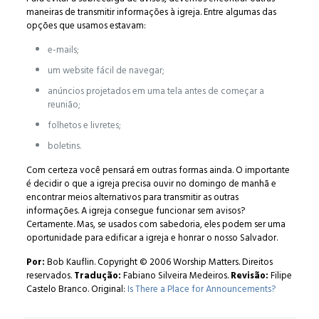
maneiras de transmitir informações à igreja. Entre algumas das
opções que usamos estavam:
e-mails;
um website fácil de navegar;
anúncios projetados em uma tela antes de começar a
reunião;
folhetos e livretes;
boletins.
Com certeza você pensará em outras formas ainda. O importante
é decidir o que a igreja precisa ouvir no domingo de manhã e
encontrar meios alternativos para transmitir as outras
informações. A igreja consegue funcionar sem avisos?
Certamente. Mas, se usados com sabedoria, eles podem ser uma
oportunidade para edificar a igreja e honrar o nosso Salvador.
Por:
Bob Kauflin. Copyright © 2006 Worship Matters. Direitos
reservados.
Tradução:
Fabiano Silveira Medeiros.
Revisão:
Filipe
Castelo Branco.
Original:
Is There a Place for Announcements?