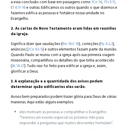
a essa conclusão com base em passagens como
1Co 14
,
1Ts 5.11
,
Ef 4.11-16
e outras. Edificamos os outros quando o que dizemos e
fazemos edifica as pessoas e fortalece nossa unidade no
Evangelho.
2. As cartas do Novo Testamento eram lidas em reuniões
da igreja.
Significa dizer que saudações (
Rm 16.3-16
), correções (
Fp 4.2,3
),
anúncios (
2Co 9.3-5
) e outros elementos faziam parte da reunião.
Quando Paulo se reuniu com a igreja após sua primeira viagem
missionária, compartilhou os detalhes do que tinha acontecido
(
At 14.27
). Tudo isso foi feito para edificar a igreja e, assim,
glorificar a Deus.
3. A explanação e a quantidade dos avisos podem
determinar quão edificantes eles serão.
Avisos bem preparados podem trazer glória para Deus de várias
maneiras. Aqui estão alguns exemplos:
eles motivam as pessoas a compartilhar o Evangelho:
“Teremos um evento especial no próximo mês para
responder a perguntas que muitos descrentes formulam”.