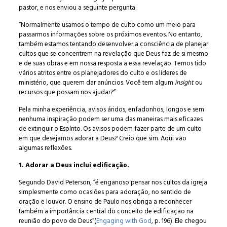
pastor, e nos enviou a seguinte pergunta:
“Normalmente usamos o tempo de culto como um meio para
passarmos informações sobre os próximos eventos. No entanto,
também estamos tentando desenvolver a consciência de planejar
cultos que se concentrem na revelação que Deus faz de si mesmo
e de suas obras e em nossa resposta a essa revelação. Temos tido
vários atritos entre os planejadores do culto e os líderes de
ministério, que querem dar anúncios. Você tem algum
insight
ou
recursos que possam nos ajudar?”
Pela minha experiência, avisos áridos, enfadonhos, longos e sem
nenhuma inspiração podem ser uma das maneiras mais eficazes
de extinguir o Espírito. Os avisos podem fazer parte de um culto
em que desejamos adorar a Deus? Creio que sim. Aqui vão
algumas reflexões.
1. Adorar a Deus inclui edificação.
Segundo David Peterson, “é enganoso pensar nos cultos da igreja
simplesmente como ocasiões para adoração, no sentido de
oração e louvor. O ensino de Paulo nos obriga a reconhecer
também a importância central do conceito de edificação na
reunião do povo de Deus”(
Engaging with God
, p. 196). Ele chegou