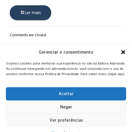
Ler mais
Comments are closed.
Gerenciar o consentimento
Alameda Oscar Niemeyer, 1033 – 7º Andar - Portaria 04, Vila da
Usamos cookies para melhorar sua experiência no site da Editora Adorando.
Serra - Nova Lima/MG, CEP: 34006-065 - MG
Ao continuar navegando em adorando.com.br, você concorda com o uso de
CONTATO:
editora@adorando.com.br
cookies conforme nossa Política de Privacidade. Para saber mais, clique aqui.
Aceitar
Negar
© Editora Adorando 2026. Todos os direitos reservados.
Consulte nossa
política de privacidade
.
Ver preferências